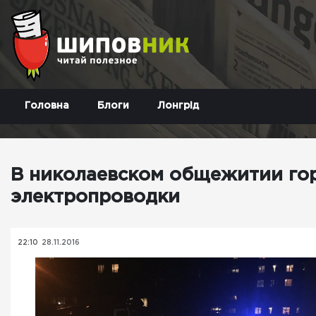
Головна
Блоги
Лонгрід
В николаевском общежитии гор
электропроводки
22:10
28.11.2016