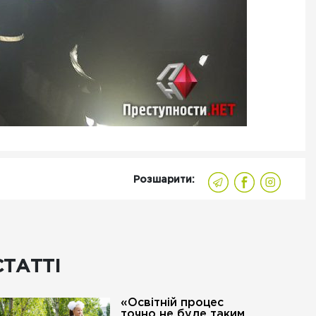
Розшарити:
СТАТТІ
«Освітній процес
точно не буде таким,