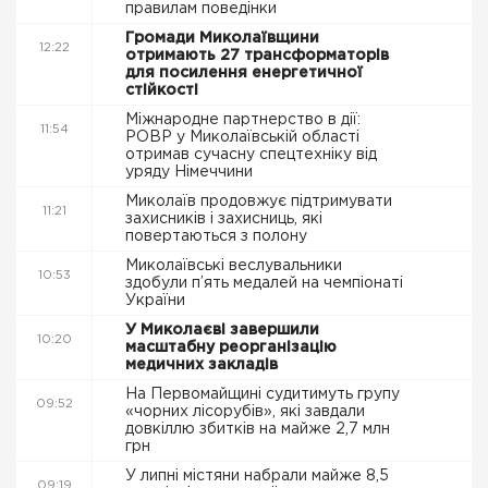
правилам поведінки
Громади Миколаївщини
12:22
отримають 27 трансформаторів
для посилення енергетичної
стійкості
Міжнародне партнерство в дії:
11:54
РОВР у Миколаївській області
отримав сучасну спецтехніку від
уряду Німеччини
Миколаїв продовжує підтримувати
11:21
захисників і захисниць, які
повертаються з полону
Миколаївські веслувальники
10:53
здобули п’ять медалей на чемпіонаті
України
У Миколаєві завершили
10:20
масштабну реорганізацію
медичних закладів
На Первомайщині судитимуть групу
09:52
«чорних лісорубів», які завдали
довкіллю збитків на майже 2,7 млн
грн
У липні містяни набрали майже 8,5
09:19