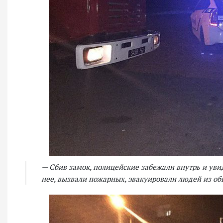
— Сбив замок, полицейские забежали внутрь и уви
нее, вызвали пожарных, эвакуировали людей из о