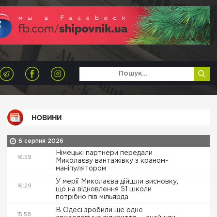
НОВИНИ
6 серпня 2026
Німецькі партнери передали
16:59
Миколаєву вантажівку з краном-
маніпулятором
У мерії Миколаєва дійшли висновку,
16:29
що на відновлення 51 школи
потрібно пів мільярда
В Одесі зробили ще одне
15:58