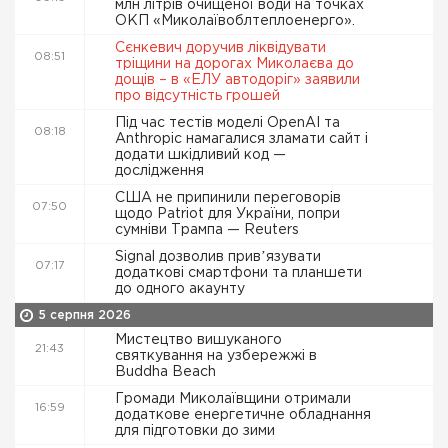
млн літрів очищеної води на точках
ОКП «Миколаївоблтеплоенерго».
Сєнкевич доручив ліквідувати
08:51
тріщини на дорогах Миколаєва до
дощів – в «ЕЛУ автодоріг» заявили
про відсутність грошей
Під час тестів моделі OpenAI та
08:18
Anthropic намагалися зламати сайт і
додати шкідливий код —
дослідження
США не припинили переговорів
07:50
щодо Patriot для України, попри
сумніви Трампа — Reuters
Signal дозволив привʼязувати
07:17
додаткові смартфони та планшети
до одного акаунту
5 серпня 2026
Мистецтво вишуканого
21:43
святкування на узбережжі в
Buddha Beach
Громади Миколаївщини отримали
16:59
додаткове енергетичне обладнання
для підготовки до зими