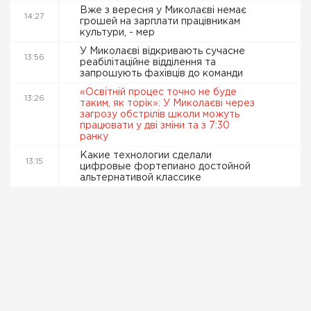
Вже з вересня у Миколаєві немає
14:27
грошей на зарплати працівникам
культури, - мер
У Миколаєві відкривають сучасне
13:56
реабілітаційне відділення та
запрошують фахівців до команди
«Освітній процес точно не буде
13:26
таким, як торік»: У Миколаєві через
загрозу обстрілів школи можуть
працювати у дві зміни та з 7:30
ранку
Какие технологии сделали
13:15
цифровые фортепиано достойной
альтернативой классике