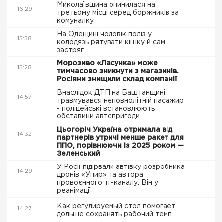
Миколаївщина опинилася на
16:29
третьому місці серед боржників за
комуналку
На Одещині чоловік поліз у
15:58
колодязь рятувати кішку й сам
застряг
Морозиво «Ласунка» може
15:28
тимчасово зникнути з магазинів.
Росіяни знищили склад компанії
Внаслідок ДТП на Баштанщині
14:57
травмувався неповнолітній пасажир
- поліцейські встановлюють
обставини автопригоди
Цьогоріч Україна отримала від
14:32
партнерів утричі менше ракет для
ППО, порівнюючи із 2025 роком —
Зеленський
У Росії підірвали автівку розробника
14:29
дронів «Упир» та автора
провоєнного тг-каналу. Він у
реанімації
Как регулируемый стол помогает
14:27
дольше сохранять рабочий темп