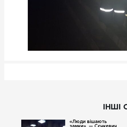
ІНШІ 
«Люди вішають
замки», — Сєнкевич