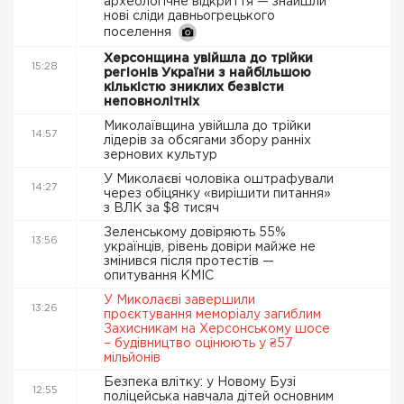
археологічне відкриття — знайшли
нові сліди давньогрецького
поселення
Херсонщина увійшла до трійки
15:28
регіонів України з найбільшою
кількістю зниклих безвісти
неповнолітніх
Миколаївщина увійшла до трійки
14:57
лідерів за обсягами збору ранніх
зернових культур
У Миколаєві чоловіка оштрафували
14:27
через обіцянку «вирішити питання»
з ВЛК за $8 тисяч
Зеленському довіряють 55%
13:56
українців, рівень довіри майже не
змінився після протестів —
опитування КМІС
У Миколаєві завершили
13:26
проєктування меморіалу загиблим
Захисникам на Херсонському шосе
– будівництво оцінюють у ₴57
мільйонів
Безпека влітку: у Новому Бузі
12:55
поліцейська навчала дітей основним