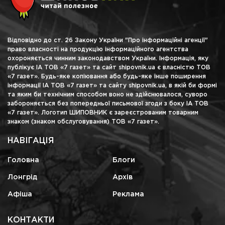
Відповідно до ст. 26 Закону України "Про інформаційні агенції"
право власності на продукцію інформаційного агентства
охороняється чинним законодавством України. Інформація, яку
публікує ІА ТОВ «7 газет» та сайт shipovnik.ua є власністю ТОВ
«7 газет». Будь-яке копіювання або будь-яке інше поширення
інформації ІА ТОВ «7 газет» та сайту shipovnik.ua, в якій би формі
та яким би технічним способом воно не здійснювалося, суворо
забороняється без попередньої письмової згоди з боку ІА ТОВ
«7 газет». Логотип ШИПОВНИК є зареєстрованим товарним
знаком (знаком обслуговування) ТОВ «7 газет».
НАВІГАЦІЯ
Головна
Блоги
Лонгрід
Архів
Афіша
Реклама
КОНТАКТИ