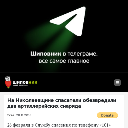
На Николаевщине спасатели обезвредили
два артиллерийских снаряда
15:42
28.11.2016
26 февраля в Службу спасения по телефону «101»