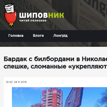
Головна
Блоги
Лонгрід
Бардак с билбордами в Никола
спешке, сломанные «укрепляют
12:22
28.11.2016