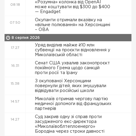
«Розумна» колонка від OpenAI
08:18
може коштувати від $300 до $400
— Engadget
Окупанти отримали вказівку на
07:50
«вільне полювання» на Херсонщині
– ОВА
8 серпня 2026
Уряд виділив майже ₴10 млн
17:27
субвенції на проєкти відновлення у
Миколаївській області
Сенат США ухвалив законопроєкт
16:31
покійного Грема щодо санкцій
проти росії та Ірану
З окупованої Херсонщини
15:38
повернули дітей, яких змушували
відвідувати російські школи
Миколаїв отримав чергову партію
14:57
медичної допомоги від французьких
партнерів
Суд закрив одну зі справ проти
14:27
засудженого екс-директора
«Миколаївоблтеплоенерго»
Бородіна через строки давності