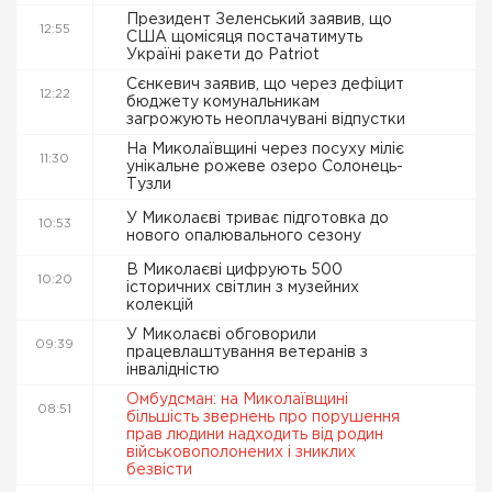
Президент Зеленський заявив, що
12:55
США щомісяця постачатимуть
Україні ракети до Patriot
Сєнкевич заявив, що через дефіцит
12:22
бюджету комунальникам
загрожують неоплачувані відпустки
На Миколаївщині через посуху міліє
11:30
унікальне рожеве озеро Солонець-
Тузли
У Миколаєві триває підготовка до
10:53
нового опалювального сезону
В Миколаєві цифрують 500
10:20
історичних світлин з музейних
колекцій
У Миколаєві обговорили
09:39
працевлаштування ветеранів з
інвалідністю
Омбудсман: на Миколаївщині
08:51
більшість звернень про порушення
прав людини надходить від родин
військовополонених і зниклих
безвісти