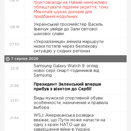
08:51
ґрунтові води на Намиві неможливо
облаштувати підземні укриття, тому
Миколаїв шукає донорів для
придбання модульних
Український гросмейстер Василь
08:18
Іванчук увійде до Зали світової
шахової слави
«Укрзалізниця» змінила маршрути
07:50
низки потягів через безпекову
ситуацію у східних регіонах
7 серпня 2026
Samsung Galaxy Watch 9: огляд
22:15
нової серії смарт-годинників від
Samsung
Президент Зеленський вперше
21:38
прибув з візитом до Сербії
Виды мужской спортивной обуви:
21:37
особенности, назначение и правила
выбора
WSJ: Американська розвідка
21:34
вважає, що Путін може напасти на
одну з країн НАТО ще до
завершення війни в Україні