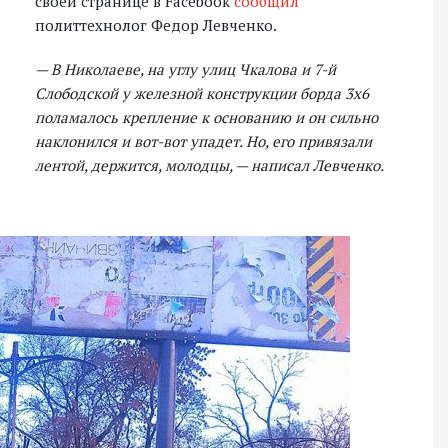
своей странице в Facebook
сообщил
политтехнолог Федор Левченко.
— В Николаеве, на углу улиц Чкалова и 7-й
Слободской у железной конструкции борда 3х6
поламалось крепление к основанию и он сильно
наклонился и вот-вот упадет. Но, его привязали
лентой, держится, молодцы, — написал Левченко.