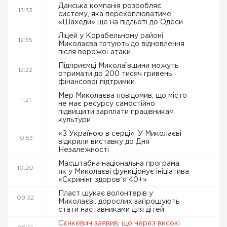
Данська компанія розробляє
13:33
систему, яка перехоплюватиме
«Шахеди» ще на підльоті до Одеси
Ліцей у Корабельному районі
12:55
Миколаєва готують до відновлення
після ворожої атаки
Підприємці Миколаївщини можуть
12:22
отримати до 200 тисяч гривень
фінансової підтримки
Мер Миколаєва повідомив, що місто
11:21
не має ресурсу самостійно
підвищити зарплати працівникам
культури
«З Україною в серці»: У Миколаєві
10:53
відкрили виставку до Дня
Незалежності
Масштабна національна програма:
10:20
як у Миколаєві функціонує ініціатива
«Скринінг здоровʼя 40+»
Пласт шукає волонтерів у
09:32
Миколаєві: дорослих запрошують
стати наставниками для дітей
Сєнкевич заявив, що через високі