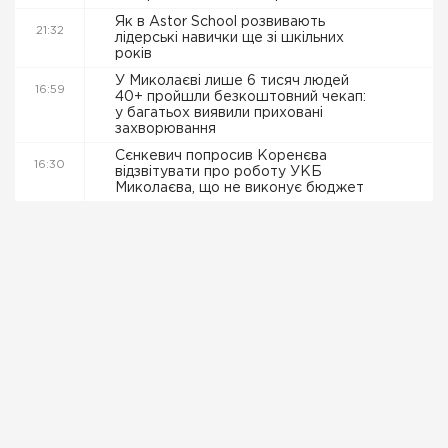
Як в Astor School розвивають
21:32
лідерські навички ще зі шкільних
років
У Миколаєві лише 6 тисяч людей
16:59
40+ пройшли безкоштовний чекап:
у багатьох виявили приховані
захворювання
Сєнкевич попросив Коренєва
16:30
відзвітувати про роботу УКБ
Миколаєва, що не виконує бюджет