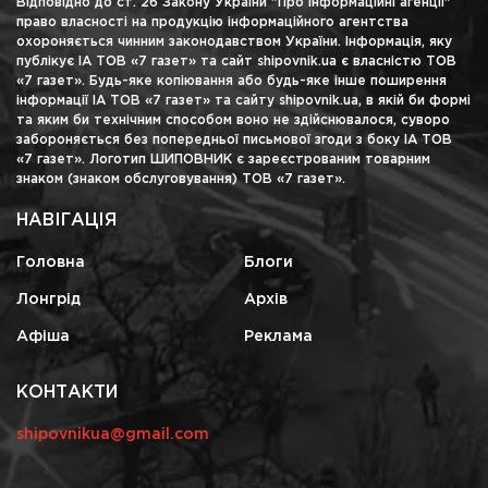
Відповідно до ст. 26 Закону України "Про інформаційні агенції"
право власності на продукцію інформаційного агентства
охороняється чинним законодавством України. Інформація, яку
публікує ІА ТОВ «7 газет» та сайт shipovnik.ua є власністю ТОВ
«7 газет». Будь-яке копіювання або будь-яке інше поширення
інформації ІА ТОВ «7 газет» та сайту shipovnik.ua, в якій би формі
та яким би технічним способом воно не здійснювалося, суворо
забороняється без попередньої письмової згоди з боку ІА ТОВ
«7 газет». Логотип ШИПОВНИК є зареєстрованим товарним
знаком (знаком обслуговування) ТОВ «7 газет».
НАВІГАЦІЯ
Головна
Блоги
Лонгрід
Архів
Афіша
Реклама
КОНТАКТИ
shipovnikua@gmail.com