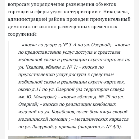
вопросам упорядочения размещения объектов
торговли и сферы услуг на территории г. Николаева,
администрацией района проведен принудительный
демонтаж незаконно размещенных временных
сооружений:
– киоска во дворе д.№ 3-А по ул. Озерной; –киоска
по предоставлению услуг доступа к средствам
мобильной связи и реализации скретч-карточек по
ул. Чкалова, вблизи д. № 1; – киоска по
предоставлению услуг доступа к средствам
мобильной связи и реализации скретч-карточек,
около д.11 по ул. Озерной (на территории сквера
им. Ю. Макарова) – киоска вблизи д. № 29 по ул.
Озерной; – киоска по реализации колбасных
изделий по ул. Корабелов, возле больницы скорой
медицинской помощи ; – металлических каркасов
по ул. Лазурной, у причала (напротив д. № 4/3).