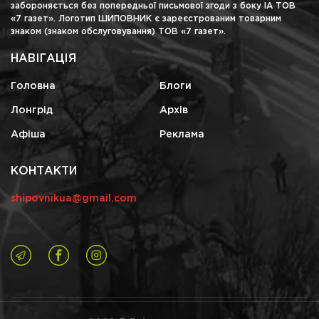
забороняється без попередньої письмової згоди з боку ІА ТОВ
«7 газет». Логотип ШИПОВНИК є зареєстрованим товарним
знаком (знаком обслуговування) ТОВ «7 газет».
НАВІГАЦІЯ
Головна
Блоги
Лонгрід
Архів
Афіша
Реклама
КОНТАКТИ
shipovnikua@gmail.com