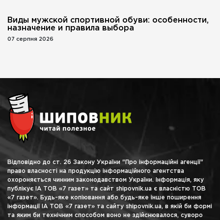
Виды мужской спортивной обуви: особенности,
назначение и правила выбора
07 серпня 2026
Відповідно до ст. 26 Закону України "Про інформаційні агенції"
право власності на продукцію інформаційного агентства
охороняється чинним законодавством України. Інформація, яку
публікує ІА ТОВ «7 газет» та сайт shipovnik.ua є власністю ТОВ
«7 газет». Будь-яке копіювання або будь-яке інше поширення
інформації ІА ТОВ «7 газет» та сайту shipovnik.ua, в якій би формі
та яким би технічним способом воно не здійснювалося, суворо