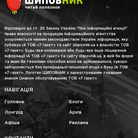
Відповідно до ст. 26 Закону України "Про інформаційні агенції"
право власності на продукцію інформаційного агентства
охороняється чинним законодавством України. Інформація, яку
публікує ІА ТОВ «7 газет» та сайт shipovnik.ua є власністю ТОВ
«7 газет». Будь-яке копіювання або будь-яке інше поширення
інформації ІА ТОВ «7 газет» та сайту shipovnik.ua, в якій би формі
та яким би технічним способом воно не здійснювалося, суворо
забороняється без попередньої письмової згоди з боку ІА ТОВ
«7 газет». Логотип ШИПОВНИК є зареєстрованим товарним
знаком (знаком обслуговування) ТОВ «7 газет».
НАВІГАЦІЯ
Головна
Блоги
Лонгрід
Архів
Афіша
Реклама