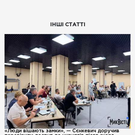
ІНШІ СТАТТІ
«Люди вішають замки», — Сєнкевич доручив