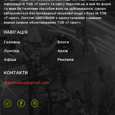
інформації ІА ТОВ «7 газет» та сайту shipovnik.ua, в якій би формі
та яким би технічним способом воно не здійснювалося, суворо
забороняється без попередньої письмової згоди з боку ІА ТОВ
«7 газет». Логотип ШИПОВНИК є зареєстрованим товарним
знаком (знаком обслуговування) ТОВ «7 газет».
НАВІГАЦІЯ
Головна
Блоги
Лонгрід
Архів
Афіша
Реклама
КОНТАКТИ
shipovnikua@gmail.com