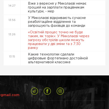
Вже з вересня у Миколаєві немає
14:27
грошей на зарплати працівникам
культури, - мер
У Миколаєві відкривають сучасне
13:56
реабілітаційне відділення та
запрошують фахівців до команди
«Освітній процес точно не буде
13:26
таким, як торік»: У Миколаєві через
загрозу обстрілів школи можуть
працювати у дві зміни та з 7:30
ранку
Какие технологии сделали
13:15
цифровые фортепиано достойной
альтернативой классике
@gmail.com