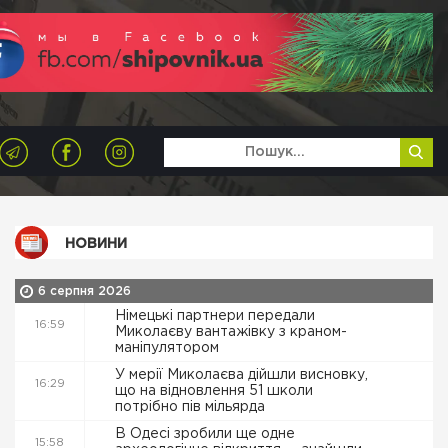
НОВИНИ
6 серпня 2026
Німецькі партнери передали
16:59
Миколаєву вантажівку з краном-
маніпулятором
У мерії Миколаєва дійшли висновку,
16:29
що на відновлення 51 школи
потрібно пів мільярда
В Одесі зробили ще одне
15:58