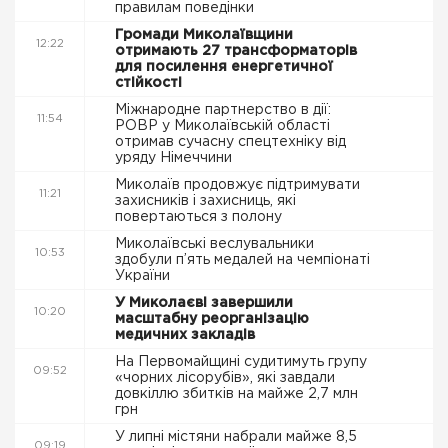
правилам поведінки
Громади Миколаївщини
12:22
отримають 27 трансформаторів
для посилення енергетичної
стійкості
Міжнародне партнерство в дії:
11:54
РОВР у Миколаївській області
отримав сучасну спецтехніку від
уряду Німеччини
Миколаїв продовжує підтримувати
11:21
захисників і захисниць, які
повертаються з полону
Миколаївські веслувальники
10:53
здобули п’ять медалей на чемпіонаті
України
У Миколаєві завершили
10:20
масштабну реорганізацію
медичних закладів
На Первомайщині судитимуть групу
09:52
«чорних лісорубів», які завдали
довкіллю збитків на майже 2,7 млн
грн
У липні містяни набрали майже 8,5
09:19