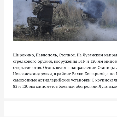
Широкино, Павлополь, Степное. На Луганском напр
стрелкового оружия, вооружения БТР и 120 мм мино
открытие огня. Огонь велся в направлении Станицы-
Новоалександровки, в районе Балки Кошарной, а по
самоходные артиллерийские установки С крупнокали
82 и 120 мм минометов боевики обстреляли Луганское