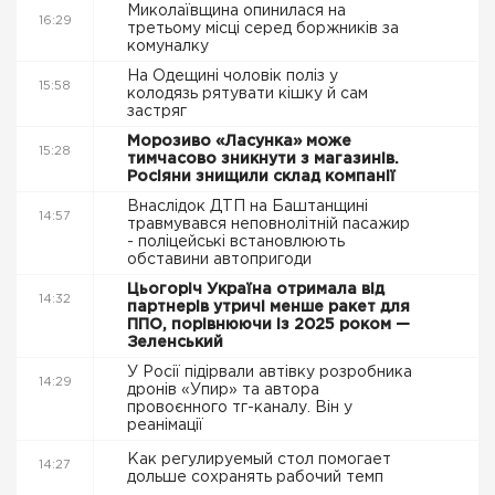
Миколаївщина опинилася на
16:29
третьому місці серед боржників за
комуналку
На Одещині чоловік поліз у
15:58
колодязь рятувати кішку й сам
застряг
Морозиво «Ласунка» може
15:28
тимчасово зникнути з магазинів.
Росіяни знищили склад компанії
Внаслідок ДТП на Баштанщині
14:57
травмувався неповнолітній пасажир
- поліцейські встановлюють
обставини автопригоди
Цьогоріч Україна отримала від
14:32
партнерів утричі менше ракет для
ППО, порівнюючи із 2025 роком —
Зеленський
У Росії підірвали автівку розробника
14:29
дронів «Упир» та автора
провоєнного тг-каналу. Він у
реанімації
Как регулируемый стол помогает
14:27
дольше сохранять рабочий темп