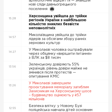
археологічне відкриття — знайшли
нові сліди давньогрецького
поселення
Херсонщина увійшла до трійки
15:28
регіонів України з найбільшою
кількістю зниклих безвісти
неповнолітніх
Миколаївщина увійшла до трійки
14:57
лідерів за обсягами збору ранніх
зернових культур
У Миколаєві чоловіка оштрафували
14:27
через обіцянку «вирішити питання»
з ВЛК за $8 тисяч
Зеленському довіряють 55%
13:56
українців, рівень довіри майже не
змінився після протестів —
опитування КМІС
У Миколаєві завершили
13:26
проєктування меморіалу загиблим
Захисникам на Херсонському шосе
– будівництво оцінюють у ₴57
мільйонів
Безпека влітку: у Новому Бузі
12:55
поліцейська навчала дітей основним