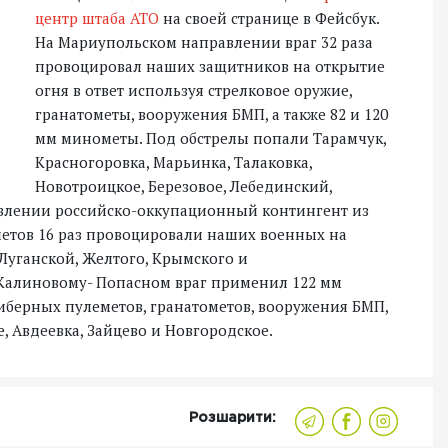
центр штаба АТО
на своей странице в Фейсбук.
На Мариупольском направлении враг 32 раза
провоцировал наших защитников на открытие
огня в ответ используя стрелковое оружие,
гранатометы, вооружения БМП, а также 82 и 120
мм минометы. Под обстрелы попали Тарамчук,
Красногоровка, Марьинка, Талаковка,
Новотроицкое, Березовое, Лебединский,
авлении российско-оккупационный контингент из
метов 16 раз провоцировали наших военных на
Луганской, Желтого, Крымского и
 Калиновому- Попасном враг применил 122 мм
берных пулеметов, гранатометов, вооружения БМП,
, Авдеевка, Зайцево и Новгородское.
Розшарити: