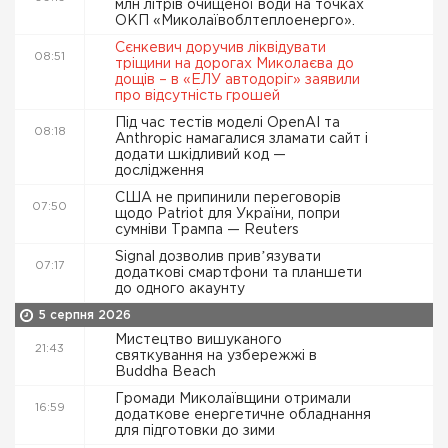
млн літрів очищеної води на точках
ОКП «Миколаївоблтеплоенерго».
Сєнкевич доручив ліквідувати
08:51
тріщини на дорогах Миколаєва до
дощів – в «ЕЛУ автодоріг» заявили
про відсутність грошей
Під час тестів моделі OpenAI та
08:18
Anthropic намагалися зламати сайт і
додати шкідливий код —
дослідження
США не припинили переговорів
07:50
щодо Patriot для України, попри
сумніви Трампа — Reuters
Signal дозволив привʼязувати
07:17
додаткові смартфони та планшети
до одного акаунту
5 серпня 2026
Мистецтво вишуканого
21:43
святкування на узбережжі в
Buddha Beach
Громади Миколаївщини отримали
16:59
додаткове енергетичне обладнання
для підготовки до зими