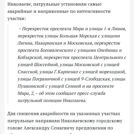
Николаеве, патрульные установили самые
аварийные и напряженные по интенсивности
участки:
– Перекресток проспекта Мира и улицы 1-я Линия,
перекресток улицы Большая Морская с улицами
Лягина, Наваринская и Московская, перекресток
проспекта Богоявленского с улицами Олейника и
Кобзарской, перекресток проспекта Центрального с
улицей Шоссейной, улицы Московской с улицей
Спасской, улицы Г.Карпенко с улицей мореходной,
улицы Пограничной с улицей 9-Слободская, улицы
Пушкинской с улицей Сенной и на проспекте
Мира, 2, – об этом сообщает пресс-служба
патрульной полиции Николаева.
Для снижения аварийности на указанных участках
патрульные направили Николаевскому городскому
голове Александру Сенкевичу предложения по