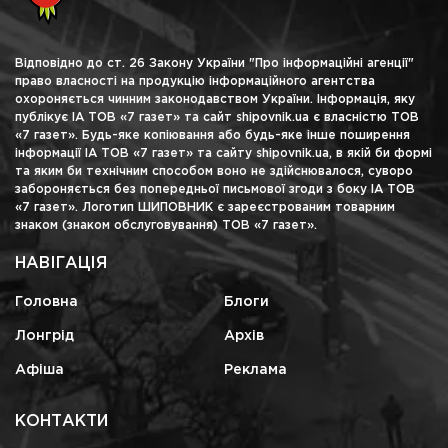
Відповідно до ст. 26 Закону України "Про інформаційні агенції"
право власності на продукцію інформаційного агентства
охороняється чинним законодавством України. Інформація, яку
публікує ІА ТОВ «7 газет» та сайт shipovnik.ua є власністю ТОВ
«7 газет». Будь-яке копіювання або будь-яке інше поширення
інформації ІА ТОВ «7 газет» та сайту shipovnik.ua, в якій би формі
та яким би технічним способом воно не здійснювалося, суворо
забороняється без попередньої письмової згоди з боку ІА ТОВ
«7 газет». Логотип ШИПОВНИК є зареєстрованим товарним
знаком (знаком обслуговування) ТОВ «7 газет».
НАВІГАЦІЯ
Головна
Блоги
Лонгрід
Архів
Афіша
Реклама
КОНТАКТИ