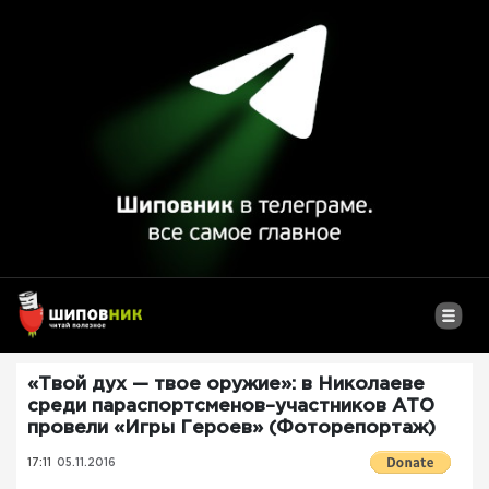
«Твой дух — твое оружие»: в Николаеве
среди параспортсменов–участников АТО
провели «Игры Героев» (Фоторепортаж)
17:11
05.11.2016