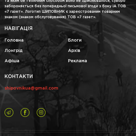
та яким би технічним способом воно не здійснювалося, суворо
забороняється без попередньої письмової згоди з боку ІА ТОВ
«7 газет». Логотип ШИПОВНИК є зареєстрованим товарним
знаком (знаком обслуговування) ТОВ «7 газет».
НАВІГАЦІЯ
Головна
Блоги
Лонгрід
Архів
Афіша
Реклама
КОНТАКТИ
shipovnikua@gmail.com