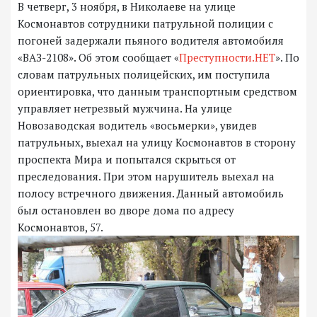
В четверг, 3 ноября, в Николаеве на улице
Космонавтов сотрудники патрульной полиции с
погоней задержали пьяного водителя автомобиля
«ВАЗ-2108». Об этом сообщает «
Преступности.НЕТ
». По
словам патрульных полицейских, им поступила
ориентировка, что данным транспортным средством
управляет нетрезвый мужчина. На улице
Новозаводская водитель «восьмерки», увидев
патрульных, выехал на улицу Космонавтов в сторону
проспекта Мира и попытался скрыться от
преследования. При этом нарушитель выехал на
полосу встречного движения. Данный автомобиль
был остановлен во дворе дома по адресу
Космонавтов, 57.