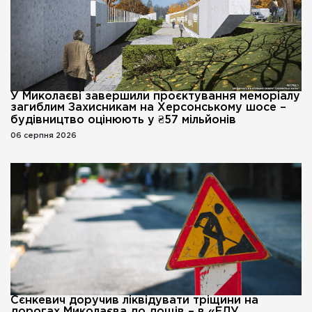
У Миколаєві завершили проєктування меморіалу
загиблим Захисникам на Херсонському шосе –
будівництво оцінюють у ₴57 мільйонів
06 серпня 2026
Сєнкевич доручив ліквідувати тріщини на
дорогах Миколаєва до дощів – в «ЕЛУ