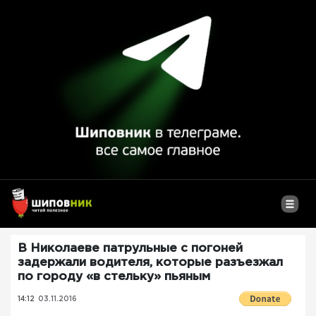
В Николаеве патрульные с погоней
задержали водителя, которые разъезжал
по городу «в стельку» пьяным
14:12
03.11.2016