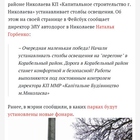
районе Николаева КП «Капитальное строительство г.
Николаева» устанавливает столбы освещения. Об
этом на своей странице в Фейсбук сообщает
директор ЭЛУ автодорог в Николаеве
Наталья
Горбенко
:
– Очередная маленькая победа! Начали
устанавливать столбы освещения на "перегоне" в
Корабельный район. Дорога в Корабельный район
станет комфортной и безопасной! Работы
выполняются под постоянным контролем
директора КП ММР «Капітальне Будівництво
м.Миколаєва»
Ранее, в мэрии сообщили, в каких
парках будут
установлены новые фонари
.