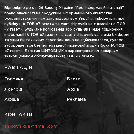
Відповідно до ст. 26 Закону України "Про інформаційні агенції"
право власності на продукцію інформаційного агентства
охороняється чинним законодавством України. Інформація, яку
публікує ІА ТОВ «7 газет» та сайт shipovnik.ua є власністю ТОВ
«7 газет». Будь-яке копіювання або будь-яке інше поширення
інформації ІА ТОВ «7 газет» та сайту shipovnik.ua, в якій би формі
та яким би технічним способом воно не здійснювалося, суворо
забороняється без попередньої письмової згоди з боку ІА ТОВ
«7 газет». Логотип ШИПОВНИК є зареєстрованим товарним
знаком (знаком обслуговування) ТОВ «7 газет».
НАВІГАЦІЯ
Головна
Блоги
Лонгрід
Архів
Афіша
Реклама
КОНТАКТИ
shipovnikua@gmail.com