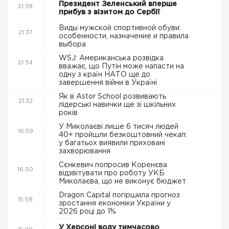
Президент Зеленський вперше
21:38
прибув з візитом до Сербії
Виды мужской спортивной обуви:
21:37
особенности, назначение и правила
выбора
WSJ: Американська розвідка
21:34
вважає, що Путін може напасти на
одну з країн НАТО ще до
завершення війни в Україні
Як в Astor School розвивають
21:32
лідерські навички ще зі шкільних
років
У Миколаєві лише 6 тисяч людей
16:59
40+ пройшли безкоштовний чекап:
у багатьох виявили приховані
захворювання
Сєнкевич попросив Коренєва
16:30
відзвітувати про роботу УКБ
Миколаєва, що не виконує бюджет
Dragon Capital погіршила прогноз
15:58
зростання економіки України у
2026 році до 1%
У Херсоні воду тимчасово