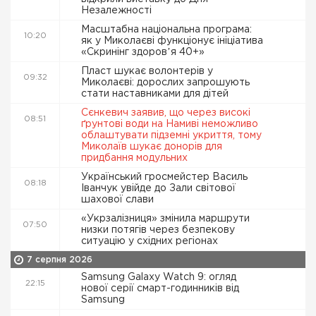
Незалежності
Масштабна національна програма:
10:20
як у Миколаєві функціонує ініціатива
«Скринінг здоровʼя 40+»
Пласт шукає волонтерів у
09:32
Миколаєві: дорослих запрошують
стати наставниками для дітей
Сєнкевич заявив, що через високі
08:51
ґрунтові води на Намиві неможливо
облаштувати підземні укриття, тому
Миколаїв шукає донорів для
придбання модульних
Український гросмейстер Василь
08:18
Іванчук увійде до Зали світової
шахової слави
«Укрзалізниця» змінила маршрути
07:50
низки потягів через безпекову
ситуацію у східних регіонах
7 серпня 2026
Samsung Galaxy Watch 9: огляд
22:15
нової серії смарт-годинників від
Samsung