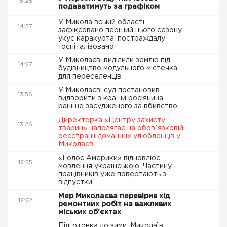
15:28
подаватимуть за графіком
У Миколаївській області
14:57
зафіксовано перший цього сезону
укус каракурта: постраждалу
госпіталізовано
У Миколаєві виділили землю під
14:27
будівництво модульного містечка
для переселенців
У Миколаєві суд постановив
13:56
видворити з країни росіянина,
раніше засудженого за вбивство
Директорка «Центру захисту
13:26
тварин» наполягає на обовʼязковій
реєстрації домашніх улюбленців у
Миколаєві
«Голос Америки» відновлює
12:55
мовлення українською. Частину
працівників уже повертають з
відпустки
Мер Миколаєва перевірив хід
12:22
ремонтних робіт на важливих
міських об'єктах
Підготовка до зими: Миколаїв