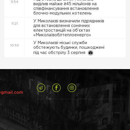
11:54
виділив майже ₴45 мільйонів на
співфінансування встановлення
блочно-модульних котелень
У Миколаєві визначили підрядників
11:21
для встановлення сонячних
електростанцій на об’єктах
«Миколаївоблтеплоенерго»
У Миколаєві міські служби
10:53
обстежують будинки, пошкоджені
під час обстрілу 3 серпня
@gmail.com