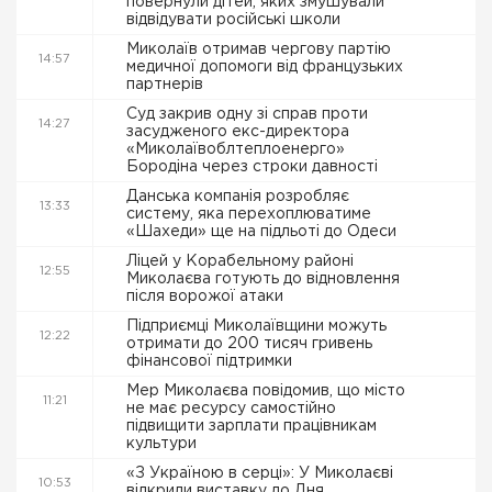
повернули дітей, яких змушували
відвідувати російські школи
Миколаїв отримав чергову партію
14:57
медичної допомоги від французьких
партнерів
Суд закрив одну зі справ проти
14:27
засудженого екс-директора
«Миколаївоблтеплоенерго»
Бородіна через строки давності
Данська компанія розробляє
13:33
систему, яка перехоплюватиме
«Шахеди» ще на підльоті до Одеси
Ліцей у Корабельному районі
12:55
Миколаєва готують до відновлення
після ворожої атаки
Підприємці Миколаївщини можуть
12:22
отримати до 200 тисяч гривень
фінансової підтримки
Мер Миколаєва повідомив, що місто
11:21
не має ресурсу самостійно
підвищити зарплати працівникам
культури
«З Україною в серці»: У Миколаєві
10:53
відкрили виставку до Дня