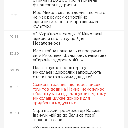
отримати до 200 тисяч гривень
фінансової підтримки
Мер Миколаєва повідомив, що місто
11:21
не має ресурсу самостійно
підвищити зарплати працівникам
культури
«З Україною в серці»: У Миколаєві
10:53
відкрили виставку до Дня
Незалежності
Масштабна національна програма:
10:20
як у Миколаєві функціонує ініціатива
«Скринінг здоровʼя 40+»
Пласт шукає волонтерів у
09:32
Миколаєві: дорослих запрошують
стати наставниками для дітей
Сєнкевич заявив, що через високі
08:51
ґрунтові води на Намиві неможливо
облаштувати підземні укриття, тому
Миколаїв шукає донорів для
придбання модульних
Український гросмейстер Василь
08:18
Іванчук увійде до Зали світової
шахової слави
«Укрзалізниця» змінила маршрути