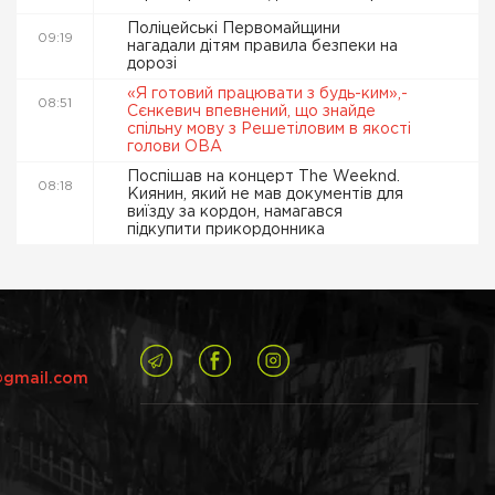
Поліцейські Первомайщини
09:19
нагадали дітям правила безпеки на
дорозі
«Я готовий працювати з будь-ким»,-
08:51
Сєнкевич впевнений, що знайде
спільну мову з Решетіловим в якості
голови ОВА
Поспішав на концерт The Weeknd.
08:18
Киянин, який не мав документів для
виїзду за кордон, намагався
підкупити прикордонника
@gmail.com