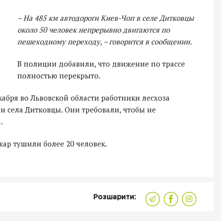
– На 485 км автодороги Киев-Чоп в селе Дитковцы
около 50 человек непрерывно двигаются по
пешеходному переходу, – говорится в сообщении.
В полиции добавили, что движение по трассе
полностью перекрыто.
екабря во Львовской области работники лесхоза
 села Дитковцы. Они требовали, чтобы не
.
жар тушили более 20 человек.
Розшарити: