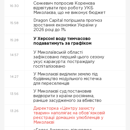
Сєнкевич попросив Коренєва
16:30
відзвітувати про роботу УКБ
Миколаєва, що не виконує бюджет
Dragon Capital погіршила прогноз
15:58
зростання економіки України у
2026 році до 1%
У Херсоні воду тимчасово
15:28
подаватимуть за графіком
У Миколаївській області
14:57
зафіксовано перший цього сезону
укус каракурта: постраждалу
госпіталізовано
У Миколаєві виділили землю під
14:27
будівництво модульного містечка
для переселенців
У Миколаєві суд постановив
13:56
видворити з країни росіянина,
раніше засудженого за вбивство
Директорка «Центру захисту
13:26
тварин» наполягає на обовʼязковій
реєстрації домашніх улюбленців у
Миколаєві