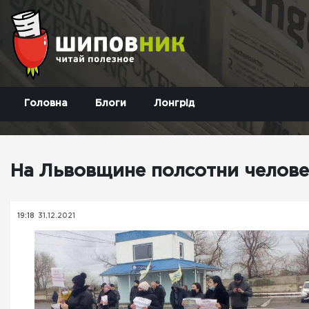
Головна
Блоги
Лонгрід
На Львовщине полсотни челове
19:18
31.12.2021