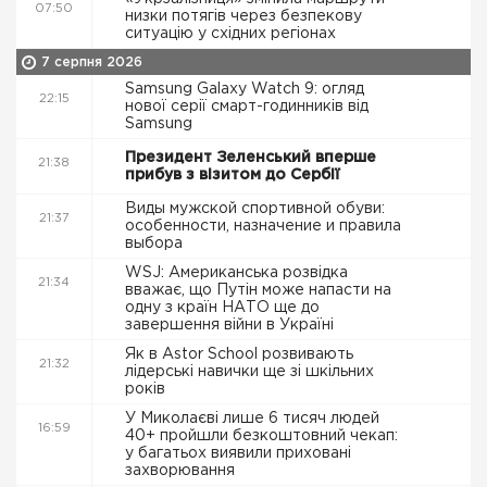
07:50
низки потягів через безпекову
ситуацію у східних регіонах
7 серпня 2026
Samsung Galaxy Watch 9: огляд
22:15
нової серії смарт-годинників від
Samsung
Президент Зеленський вперше
21:38
прибув з візитом до Сербії
Виды мужской спортивной обуви:
21:37
особенности, назначение и правила
выбора
WSJ: Американська розвідка
21:34
вважає, що Путін може напасти на
одну з країн НАТО ще до
завершення війни в Україні
Як в Astor School розвивають
21:32
лідерські навички ще зі шкільних
років
У Миколаєві лише 6 тисяч людей
16:59
40+ пройшли безкоштовний чекап:
у багатьох виявили приховані
захворювання