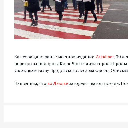
Как сообщало ранее местное издание
Zaxid.net
, 30 д
перекрывали дорогу Киев-Чоп вблизи города Броды и
увольняли главу Бродовского лесхоза Ореста Ониська
Напомним, что
во Львове
загорелся вагон поезда. По