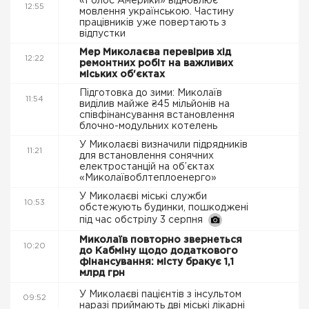
«Голос Америки» відновлює
12:55
мовлення українською. Частину
працівників уже повертають з
відпустки
Мер Миколаєва перевірив хід
12:22
ремонтних робіт на важливих
міських об'єктах
Підготовка до зими: Миколаїв
11:54
виділив майже ₴45 мільйонів на
співфінансування встановлення
блочно-модульних котелень
У Миколаєві визначили підрядників
11:21
для встановлення сонячних
електростанцій на об’єктах
«Миколаївоблтеплоенерго»
У Миколаєві міські служби
10:53
обстежують будинки, пошкоджені
під час обстрілу 3 серпня
Миколаїв повторно звернеться
10:20
до Кабміну щодо додаткового
фінансування: місту бракує 1,1
млрд грн
У Миколаєві пацієнтів з інсультом
09:52
наразі приймають дві міські лікарні