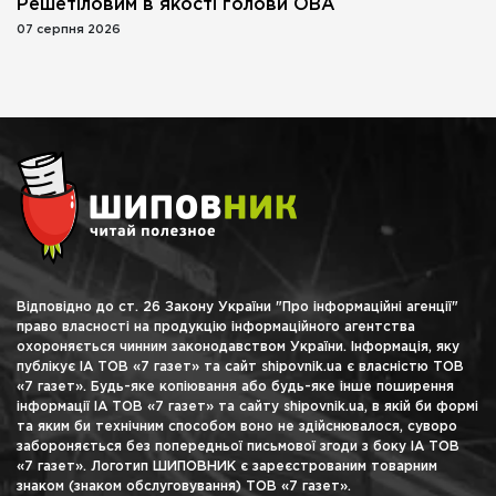
Решетіловим в якості голови ОВА
07 серпня 2026
Відповідно до ст. 26 Закону України "Про інформаційні агенції"
право власності на продукцію інформаційного агентства
охороняється чинним законодавством України. Інформація, яку
публікує ІА ТОВ «7 газет» та сайт shipovnik.ua є власністю ТОВ
«7 газет». Будь-яке копіювання або будь-яке інше поширення
інформації ІА ТОВ «7 газет» та сайту shipovnik.ua, в якій би формі
та яким би технічним способом воно не здійснювалося, суворо
забороняється без попередньої письмової згоди з боку ІА ТОВ
«7 газет». Логотип ШИПОВНИК є зареєстрованим товарним
знаком (знаком обслуговування) ТОВ «7 газет».