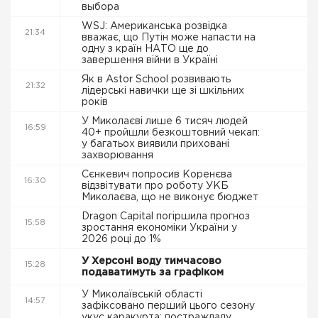
выбора
WSJ: Американська розвідка
21:34
вважає, що Путін може напасти на
одну з країн НАТО ще до
завершення війни в Україні
Як в Astor School розвивають
21:32
лідерські навички ще зі шкільних
років
У Миколаєві лише 6 тисяч людей
16:59
40+ пройшли безкоштовний чекап:
у багатьох виявили приховані
захворювання
Сєнкевич попросив Коренєва
16:30
відзвітувати про роботу УКБ
Миколаєва, що не виконує бюджет
Dragon Capital погіршила прогноз
15:58
зростання економіки України у
2026 році до 1%
У Херсоні воду тимчасово
15:28
подаватимуть за графіком
У Миколаївській області
14:57
зафіксовано перший цього сезону
укус каракурта: постраждалу