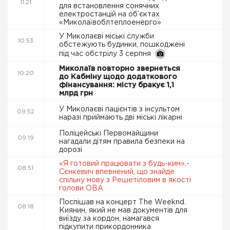
11:21
для встановлення сонячних
електростанцій на об’єктах
«Миколаївоблтеплоенерго»
У Миколаєві міські служби
10:53
обстежують будинки, пошкоджені
під час обстрілу 3 серпня
Миколаїв повторно звернеться
10:20
до Кабміну щодо додаткового
фінансування: місту бракує 1,1
млрд грн
У Миколаєві пацієнтів з інсультом
09:52
наразі приймають дві міські лікарні
Поліцейські Первомайщини
09:19
нагадали дітям правила безпеки на
дорозі
«Я готовий працювати з будь-ким»,-
08:51
Сєнкевич впевнений, що знайде
спільну мову з Решетіловим в якості
голови ОВА
Поспішав на концерт The Weeknd.
08:18
Киянин, який не мав документів для
виїзду за кордон, намагався
підкупити прикордонника