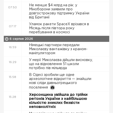
Не менше $4 млрд на рік: у
07:50
Міноборони заявили про
довгострокову підтримку України
від Британії
Уламок ракети SpaceX врізався в
07:17
Місяць після півтора року
перебування в космосі
6 серпня 2026
Німецькі партнери передали
16:59
Миколаєву вантажівку з краном-
маніпулятором
У мерії Миколаєва дійшли висновку,
16:29
що на відновлення 51 школи
потрібно пів мільярда
В Одесі зробили ще одне
15:58
археологічне відкриття — знайшли
нові сліди давньогрецького
поселення
Херсонщина увійшла до трійки
15:28
регіонів України з найбільшою
кількістю зниклих безвісти
неповнолітніх