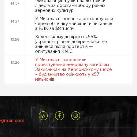
Миколаївщина увійшла до трійки
14:57
лідерів за обсягами збору ранніх
зернових культур
У Миколаєві чоловіка оштрафували
14:27
через обіцянку «вирішити питання»
з ВЛК за $8 тисяч
Зеленському довіряють 55%
13:56
українців, рівень довіри майже не
змінився після протестів —
опитування КМІС
У Миколаєві завершили
13:26
проєктування меморіалу загиблим
Захисникам на Херсонському шосе
– будівництво оцінюють у ₴57
мільйонів
@gmail.com