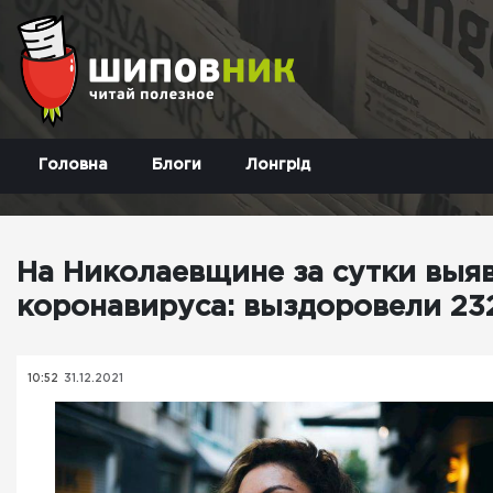
Головна
Блоги
Лонгрід
На Николаевщине за сутки выяв
коронавируса: выздоровели 23
10:52
31.12.2021