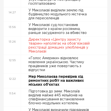
госпіталізовано
У Миколаєві виділили землю під
14:27
будівництво модульного містечка
для переселенців
У Миколаєві суд постановив
13:56
видворити з країни росіянина,
раніше засудженого за вбивство
Директорка «Центру захисту
13:26
тварин» наполягає на обовʼязковій
реєстрації домашніх улюбленців у
Миколаєві
«Голос Америки» відновлює
12:55
мовлення українською. Частину
працівників уже повертають з
відпустки
Мер Миколаєва перевірив хід
12:22
ремонтних робіт на важливих
міських об'єктах
Підготовка до зими: Миколаїв
11:54
виділив майже ₴45 мільйонів на
співфінансування встановлення
блочно-модульних котелень
У Миколаєві визначили підрядників