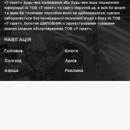
«7 газет». Будь-яке копіювання або будь-яке інше поширення
інформації ІА ТОВ «7 газет» та сайту shipovnik.ua, в якій би формі
та яким би технічним способом воно не здійснювалося, суворо
забороняється без попередньої письмової згоди з боку ІА ТОВ
«7 газет». Логотип ШИПОВНИК є зареєстрованим товарним
знаком (знаком обслуговування) ТОВ «7 газет».
НАВІГАЦІЯ
Головна
Блоги
Лонгрід
Архів
Афіша
Реклама
КОНТАКТИ
shipovnikua@gmail.com