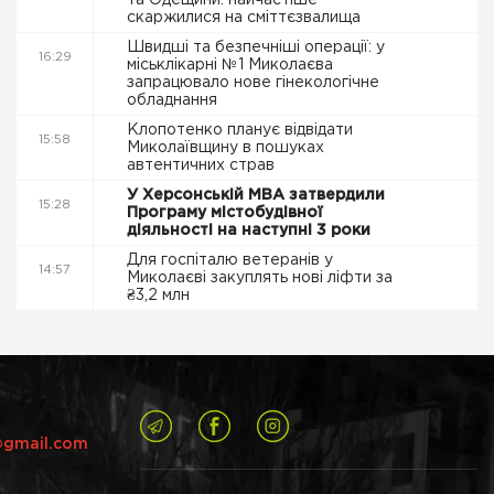
та Одещини: найчастіше
скаржилися на сміттєзвалища
Швидші та безпечніші операції: у
16:29
міськлікарні №1 Миколаєва
запрацювало нове гінекологічне
обладнання
Клопотенко планує відвідати
15:58
Миколаївщину в пошуках
автентичних страв
У Херсонській МВА затвердили
15:28
Програму містобудівної
діяльності на наступні 3 роки
Для госпіталю ветеранів у
14:57
Миколаєві закуплять нові ліфти за
₴3,2 млн
@gmail.com