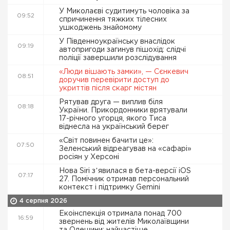
У Миколаєві судитимуть чоловіка за
09:52
спричинення тяжких тілесних
ушкоджень знайомому
У Південноукраїнську внаслідок
09:19
автопригоди загинув пішохід: слідчі
поліції завершили розслідування
«Люди вішають замки», — Сєнкевич
08:51
доручив перевірити доступ до
укриттів після скарг містян
Рятував друга — виплив біля
08:18
України. Прикордонники врятували
17-річного угорця, якого Тиса
віднесла на український берег
«Світ повинен бачити це»:
07:50
Зеленський відреагував на «сафарі»
росіян у Херсоні
Нова Siri зʼявилася в бета-версії iOS
07:17
27. Помічник отримав персональний
контекст і підтримку Gemini
4 серпня 2026
Екоінспекція отримала понад 700
16:59
звернень від жителів Миколаївщини