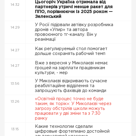
Цьогоріч Україна отримала від
14:32
партнерів утричі менше ракет для
ППО, порівнюючи із 2025 роком —
Зеленський
У Росії підірвали автівку розробника
14:29
дронів «Упир» та автора
провоєнного тг-каналу. Він у
реанімації
Как регулируемый стол помогает
14:27
дольше сохранять рабочий темп
Вже з вересня у Миколаєві немає
14:27
грошей на зарплати працівникам
культури, - мер
У Миколаєві відкривають сучасне
13:56
реабілітаційне відділення та
запрошують фахівців до команди
«Освітній процес точно не буде
13:26
таким, як торік»: У Миколаєві через
загрозу обстрілів школи можуть
працювати у дві зміни та з 7:30
ранку
Какие технологии сделали
13:15
цифровые фортепиано достойной