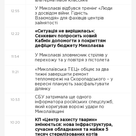
альтернативой классике
У Миколаєві відбувся тренінг «Люди
12:55
з досвідом війни. Гідність.
Взаємодія» для фахівців центрів
зайнятості
«Ситуація не вирішилась»:
12:22
Сєнкевич попросить новий
Кабмін допомогти з покриттям
дефіциту бюджету Миколаєва
У Миколаєві зловмисник стріляв у
11:54
перехожу та у повітря з пістолета
«Миколаївська ТЕЦ» обіцяє за два
11:21
тижні завершити ремонт
тепломережі на Скоропадського – у
вересні планують заасфальтувати
ділянку
СБУ затримала ще одного
10:53
інформатора російських спецслужб,
який коригував ворожі удари по
Миколаївщині
КП «Центр захисту тварин»
10:20
змінюється: нова інфраструктура,
сучасне обладнання та майже 5
тисяч стерилізованих котів