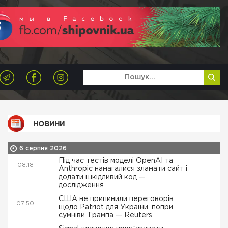
НОВИНИ
6 серпня 2026
Під час тестів моделі OpenAI та
08:18
Anthropic намагалися зламати сайт і
додати шкідливий код —
дослідження
США не припинили переговорів
07:50
щодо Patriot для України, попри
сумніви Трампа — Reuters