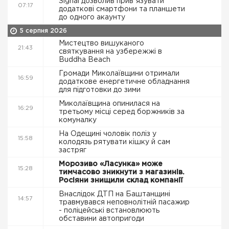
Signal дозволив привʼязувати
07:17
додаткові смартфони та планшети
до одного акаунту
5 серпня 2026
Мистецтво вишуканого
21:43
святкування на узбережжі в
Buddha Beach
Громади Миколаївщини отримали
16:59
додаткове енергетичне обладнання
для підготовки до зими
Миколаївщина опинилася на
16:29
третьому місці серед боржників за
комуналку
На Одещині чоловік поліз у
15:58
колодязь рятувати кішку й сам
застряг
Морозиво «Ласунка» може
15:28
тимчасово зникнути з магазинів.
Росіяни знищили склад компанії
Внаслідок ДТП на Баштанщині
14:57
травмувався неповнолітній пасажир
- поліцейські встановлюють
обставини автопригоди