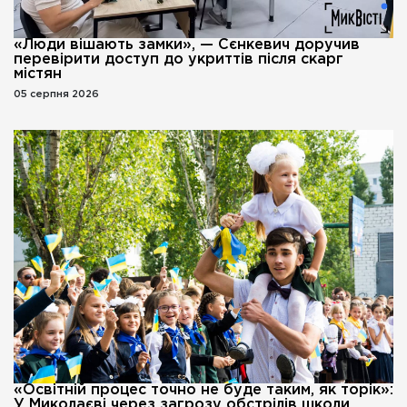
«Люди вішають замки», — Сєнкевич доручив
перевірити доступ до укриттів після скарг
містян
05 серпня 2026
«Освітній процес точно не буде таким, як торік»:
У Миколаєві через загрозу обстрілів школи