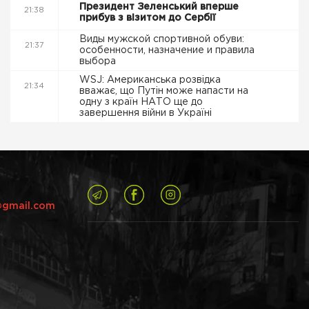
Президент Зеленський вперше
21:38
прибув з візитом до Сербії
Виды мужской спортивной обуви:
21:37
особенности, назначение и правила
выбора
WSJ: Американська розвідка
21:34
вважає, що Путін може напасти на
одну з країн НАТО ще до
завершення війни в Україні
@gmail.com