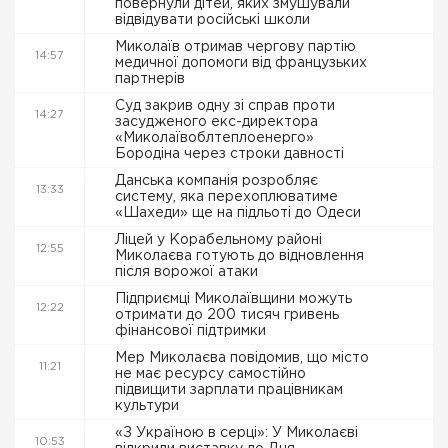
повернули дітей, яких змушували
відвідувати російські школи
Миколаїв отримав чергову партію
14:57
медичної допомоги від французьких
партнерів
Суд закрив одну зі справ проти
14:27
засудженого екс-директора
«Миколаївоблтеплоенерго»
Бородіна через строки давності
Данська компанія розробляє
13:33
систему, яка перехоплюватиме
«Шахеди» ще на підльоті до Одеси
Ліцей у Корабельному районі
12:55
Миколаєва готують до відновлення
після ворожої атаки
Підприємці Миколаївщини можуть
12:22
отримати до 200 тисяч гривень
фінансової підтримки
Мер Миколаєва повідомив, що місто
11:21
не має ресурсу самостійно
підвищити зарплати працівникам
культури
«З Україною в серці»: У Миколаєві
10:53