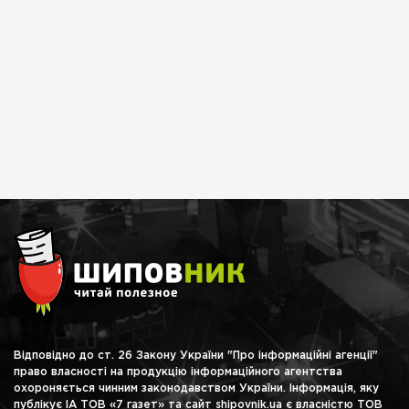
Відповідно до ст. 26 Закону України "Про інформаційні агенції"
право власності на продукцію інформаційного агентства
охороняється чинним законодавством України. Інформація, яку
публікує ІА ТОВ «7 газет» та сайт shipovnik.ua є власністю ТОВ