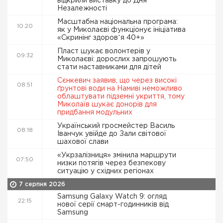
відкрили виставку до Дня
Незалежності
Масштабна національна програма:
10:20
як у Миколаєві функціонує ініціатива
«Скринінг здоровʼя 40+»
Пласт шукає волонтерів у
09:32
Миколаєві: дорослих запрошують
стати наставниками для дітей
Сєнкевич заявив, що через високі
08:51
ґрунтові води на Намиві неможливо
облаштувати підземні укриття, тому
Миколаїв шукає донорів для
придбання модульних
Український гросмейстер Василь
08:18
Іванчук увійде до Зали світової
шахової слави
«Укрзалізниця» змінила маршрути
07:50
низки потягів через безпекову
ситуацію у східних регіонах
7 серпня 2026
Samsung Galaxy Watch 9: огляд
22:15
нової серії смарт-годинників від
Samsung