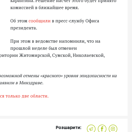
карантина. Решение насчет этого будет принято
комиссией в ближайшее время.
Об этом
сообщили
в пресс-службу Офиса
президента.
При этом в ведомстве напомнили, что на
прошлой неделе был отменен
ритории Житомирской, Сумской, Николаевской,
возможной отмены «красного» уровня эпидопасности на
заявили в Минздраве.
ся только две области.
Розшарити: