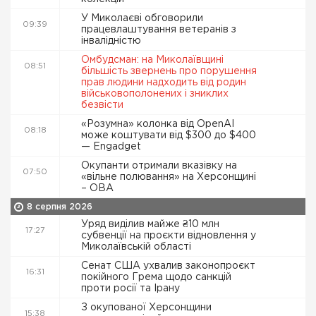
У Миколаєві обговорили
09:39
працевлаштування ветеранів з
інвалідністю
Омбудсман: на Миколаївщині
08:51
більшість звернень про порушення
прав людини надходить від родин
військовополонених і зниклих
безвісти
«Розумна» колонка від OpenAI
08:18
може коштувати від $300 до $400
— Engadget
Окупанти отримали вказівку на
07:50
«вільне полювання» на Херсонщині
– ОВА
8 серпня 2026
Уряд виділив майже ₴10 млн
17:27
субвенції на проєкти відновлення у
Миколаївській області
Сенат США ухвалив законопроєкт
16:31
покійного Грема щодо санкцій
проти росії та Ірану
З окупованої Херсонщини
15:38