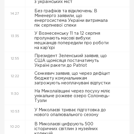
з українських міст
Без графіків та відключень: В
14:27
Міненерго заявили, що
енергосистема України витримала
пік серпневої спеки
У Вознесенську 11 та 12 серпня
13:35
пролунають масові вибухи:
мешканців попередили про роботи
на кар'єрі
Президент Зеленський заявив, що
12:55
США щомісяця постачатимуть
Україні ракети до Patriot
Сєнкевич заявив, що через дефіцит
12:22
бюджету комунальникам
загрожують неоплачувані відпустки
На Миколаївщині через посуху міліє
11:30
унікальне рожеве озеро Солонець-
Тузли
У Миколаєві триває підготовка до
10:53
нового опалювального сезону
В Миколаєві цифрують 500
10:20
історичних світлин з музейних
колекцій