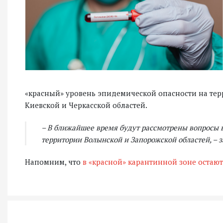
«красный» уровень эпидемической опасности на тер
Киевской и Черкасской областей.
– В ближайшее время будут рассмотрены вопросы 
территории Волынской и Запорожской областей, – 
Напомним, что
в «красной» карантинной зоне остают