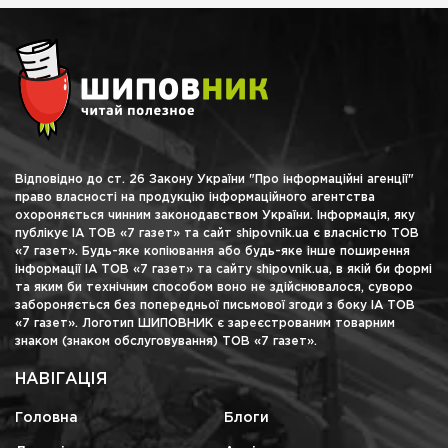
Відповідно до ст. 26 Закону України "Про інформаційні агенції"
право власності на продукцію інформаційного агентства
охороняється чинним законодавством України. Інформація, яку
публікує ІА ТОВ «7 газет» та сайт shipovnik.ua є власністю ТОВ
«7 газет». Будь-яке копіювання або будь-яке інше поширення
інформації ІА ТОВ «7 газет» та сайту shipovnik.ua, в якій би формі
та яким би технічним способом воно не здійснювалося, суворо
забороняється без попередньої письмової згоди з боку ІА ТОВ
«7 газет». Логотип ШИПОВНИК є зареєстрованим товарним
знаком (знаком обслуговування) ТОВ «7 газет».
НАВІГАЦІЯ
Головна
Блоги