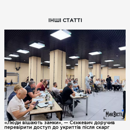
ІНШІ СТАТТІ
«Люди вішають замки», — Сєнкевич доручив
перевірити доступ до укриттів після скарг