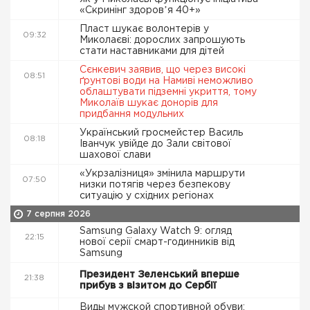
«Скринінг здоровʼя 40+»
Пласт шукає волонтерів у
09:32
Миколаєві: дорослих запрошують
стати наставниками для дітей
Сєнкевич заявив, що через високі
08:51
ґрунтові води на Намиві неможливо
облаштувати підземні укриття, тому
Миколаїв шукає донорів для
придбання модульних
Український гросмейстер Василь
08:18
Іванчук увійде до Зали світової
шахової слави
«Укрзалізниця» змінила маршрути
07:50
низки потягів через безпекову
ситуацію у східних регіонах
7 серпня 2026
Samsung Galaxy Watch 9: огляд
22:15
нової серії смарт-годинників від
Samsung
Президент Зеленський вперше
21:38
прибув з візитом до Сербії
Виды мужской спортивной обуви: