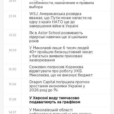
21:37
особенности, назначение и правила
выбора
WSJ: Американська розвідка
21:34
вважає, що Путін може напасти на
одну з країн НАТО ще до
завершення війни в Україні
Як в Astor School розвивають
21:32
лідерські навички ще зі шкільних
років
У Миколаєві лише 6 тисяч людей
16:59
40+ пройшли безкоштовний чекап:
у багатьох виявили приховані
захворювання
Сєнкевич попросив Коренєва
16:30
відзвітувати про роботу УКБ
Миколаєва, що не виконує бюджет
Dragon Capital погіршила прогноз
15:58
зростання економіки України у
2026 році до 1%
У Херсоні воду тимчасово
15:28
подаватимуть за графіком
У Миколаївській області
14:57