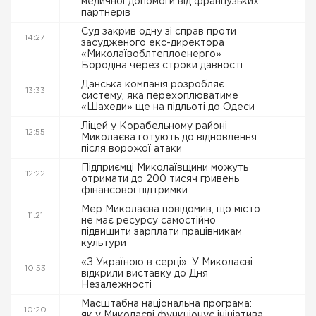
медичної допомоги від французьких
партнерів
Суд закрив одну зі справ проти
14:27
засудженого екс-директора
«Миколаївоблтеплоенерго»
Бородіна через строки давності
Данська компанія розробляє
13:33
систему, яка перехоплюватиме
«Шахеди» ще на підльоті до Одеси
Ліцей у Корабельному районі
12:55
Миколаєва готують до відновлення
після ворожої атаки
Підприємці Миколаївщини можуть
12:22
отримати до 200 тисяч гривень
фінансової підтримки
Мер Миколаєва повідомив, що місто
11:21
не має ресурсу самостійно
підвищити зарплати працівникам
культури
«З Україною в серці»: У Миколаєві
10:53
відкрили виставку до Дня
Незалежності
Масштабна національна програма:
10:20
як у Миколаєві функціонує ініціатива