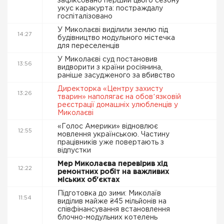
зафіксовано перший цього сезону
укус каракурта: постраждалу
госпіталізовано
У Миколаєві виділили землю під
14:27
будівництво модульного містечка
для переселенців
У Миколаєві суд постановив
13:56
видворити з країни росіянина,
раніше засудженого за вбивство
Директорка «Центру захисту
13:26
тварин» наполягає на обовʼязковій
реєстрації домашніх улюбленців у
Миколаєві
«Голос Америки» відновлює
12:55
мовлення українською. Частину
працівників уже повертають з
відпустки
Мер Миколаєва перевірив хід
12:22
ремонтних робіт на важливих
міських об'єктах
Підготовка до зими: Миколаїв
11:54
виділив майже ₴45 мільйонів на
співфінансування встановлення
блочно-модульних котелень