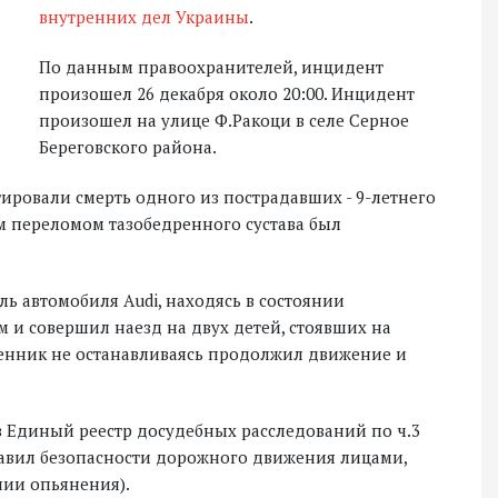
внутренних дел Украины
.
По данным правоохранителей, инцидент
произошел 26 декабря около 20:00. Инцидент
произошел на улице Ф.Ракоци в селе Серное
Береговского района.
ировали смерть одного из пострадавших - 9-летнего
м переломом тазобедренного сустава был
ь автомобиля Audi, находясь в состоянии
м и совершил наезд на двух детей, стоявших на
ленник не останавливаясь продолжил движение и
в Единый реестр досудебных расследований по ч.3
равил безопасности дорожного движения лицами,
ии опьянения).