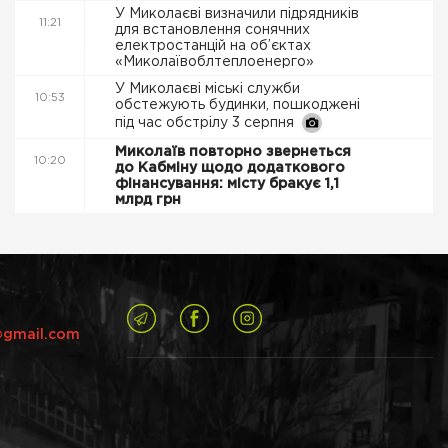
У Миколаєві визначили підрядників
11:21
для встановлення сонячних
електростанцій на об’єктах
«Миколаївоблтеплоенерго»
У Миколаєві міські служби
10:53
обстежують будинки, пошкоджені
під час обстрілу 3 серпня
Миколаїв повторно звернеться
10:20
до Кабміну щодо додаткового
фінансування: місту бракує 1,1
млрд грн
@gmail.com