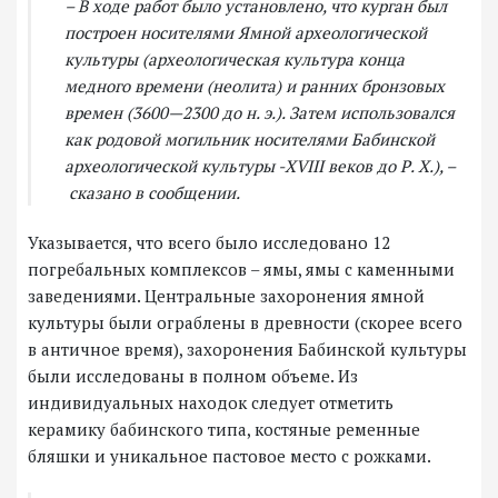
– В ходе работ было установлено, что курган был
построен носителями Ямной археологической
культуры (археологическая культура конца
медного времени (неолита) и ранних бронзовых
времен (3600—2300 до н. э.). Затем использовался
как родовой могильник носителями Бабинской
археологической культуры -XVIII веков до Р. Х.), –
сказано в сообщении.
Указывается, что всего было исследовано 12
погребальных комплексов – ямы, ямы с каменными
заведениями. Центральные захоронения ямной
культуры были ограблены в древности (скорее всего
в античное время), захоронения Бабинской культуры
были исследованы в полном объеме. Из
индивидуальных находок следует отметить
керамику бабинского типа, костяные ременные
бляшки и уникальное пастовое место с рожками.