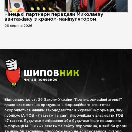
Німецькі партнери передали Миколаєву
вантажівку з краном-маніпулятором
06 серпня 2026
Відповідно до ст. 26 Закону України "Про інформаційні агенції"
право власності на продукцію інформаційного агентства
охороняється чинним законодавством України. Інформація, яку
публікує ІА ТОВ «7 газет» та сайт shipovnik.ua є власністю ТОВ
«7 газет». Будь-яке копіювання або будь-яке інше поширення
інформації ІА ТОВ «7 газет» та сайту shipovnik.ua, в якій би формі
та яким би технічним способом воно не здійснювалося, суворо