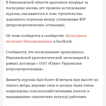
В Николаевской области археологи впервые за
последние восемь лет провели исследование
кургана, оказавшегося в зоне строительства
дорожного перехода между установками ВЭУ
(ветроэнергетические установки).
Об этом сообщается в сообществе «
Культурное
наследие Николаевщины
» в Facebook.
Сообщается, что исследование проводилось
Николаевской археологической экспедицией в
рамках договора с ООО «Южно-Украинская
ветроэлетростанция».
Диаметр кургана был более 40 метров при высоте до
одного метра, верхние слои и насыпь были очень
повреждены сельскохозяйственными (пахота и
выращивание однолетних культур) работами.