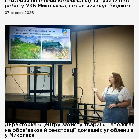
Сєнкевич попросив Коренєва відзвітувати про
роботу УКБ Миколаєва, що не виконує бюджет
07 серпня 2026
Директорка «Центру захисту тварин» наполягає
на обовʼязковій реєстрації домашніх улюбленців
у Миколаєві