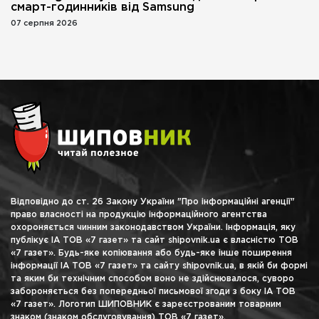
смарт-годинників від Samsung
07 серпня 2026
Відповідно до ст. 26 Закону України "Про інформаційні агенції"
право власності на продукцію інформаційного агентства
охороняється чинним законодавством України. Інформація, яку
публікує ІА ТОВ «7 газет» та сайт shipovnik.ua є власністю ТОВ
«7 газет». Будь-яке копіювання або будь-яке інше поширення
інформації ІА ТОВ «7 газет» та сайту shipovnik.ua, в якій би формі
та яким би технічним способом воно не здійснювалося, суворо
забороняється без попередньої письмової згоди з боку ІА ТОВ
«7 газет». Логотип ШИПОВНИК є зареєстрованим товарним
знаком (знаком обслуговування) ТОВ «7 газет».