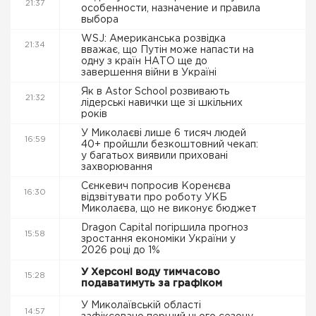
21:37
особенности, назначение и правила
выбора
WSJ: Американська розвідка
21:34
вважає, що Путін може напасти на
одну з країн НАТО ще до
завершення війни в Україні
Як в Astor School розвивають
21:32
лідерські навички ще зі шкільних
років
У Миколаєві лише 6 тисяч людей
16:59
40+ пройшли безкоштовний чекап:
у багатьох виявили приховані
захворювання
Сєнкевич попросив Коренєва
16:30
відзвітувати про роботу УКБ
Миколаєва, що не виконує бюджет
Dragon Capital погіршила прогноз
15:58
зростання економіки України у
2026 році до 1%
У Херсоні воду тимчасово
15:28
подаватимуть за графіком
У Миколаївській області
14:57