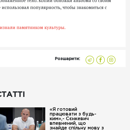
обнаженное тело. Копии обложки альбома со своим
е использовал популярность, чтобы знакомиться с
признали памятником культуры.
Розшарити:
СТАТТІ
«Я готовий
працювати з будь-
ким»,- Сєнкевич
впевнений, що
знайде спільну мову з