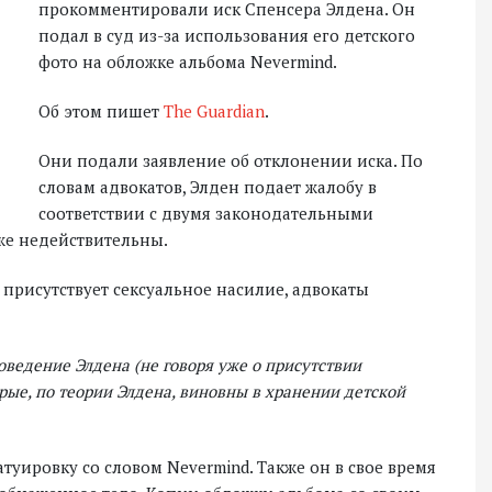
прокомментировали иск Спенсера Элдена. Он
подал в суд из-за использования его детского
фото на обложке альбома Nevermind.
Об этом пишет
The Guardian
.
Они подали заявление об отклонении иска. По
словам адвокатов, Элден подает жалобу в
соответствии с двумя законодательными
же недействительны.
 присутствует сексуальное насилие, адвокаты
оведение Элдена (не говоря уже о присутствии
ые, по теории Элдена, виновны в хранении детской
туировку со словом Nevermind. Также он в свое время