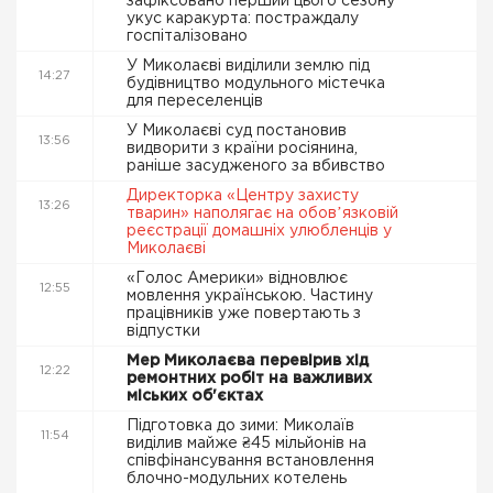
зафіксовано перший цього сезону
укус каракурта: постраждалу
госпіталізовано
У Миколаєві виділили землю під
14:27
будівництво модульного містечка
для переселенців
У Миколаєві суд постановив
13:56
видворити з країни росіянина,
раніше засудженого за вбивство
Директорка «Центру захисту
13:26
тварин» наполягає на обовʼязковій
реєстрації домашніх улюбленців у
Миколаєві
«Голос Америки» відновлює
12:55
мовлення українською. Частину
працівників уже повертають з
відпустки
Мер Миколаєва перевірив хід
12:22
ремонтних робіт на важливих
міських об'єктах
Підготовка до зими: Миколаїв
11:54
виділив майже ₴45 мільйонів на
співфінансування встановлення
блочно-модульних котелень