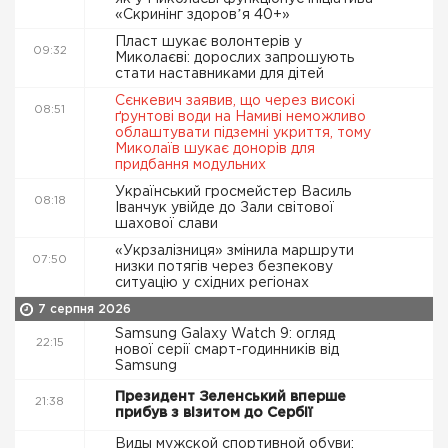
«Скринінг здоровʼя 40+»
Пласт шукає волонтерів у
09:32
Миколаєві: дорослих запрошують
стати наставниками для дітей
Сєнкевич заявив, що через високі
08:51
ґрунтові води на Намиві неможливо
облаштувати підземні укриття, тому
Миколаїв шукає донорів для
придбання модульних
Український гросмейстер Василь
08:18
Іванчук увійде до Зали світової
шахової слави
«Укрзалізниця» змінила маршрути
07:50
низки потягів через безпекову
ситуацію у східних регіонах
7 серпня 2026
Samsung Galaxy Watch 9: огляд
22:15
нової серії смарт-годинників від
Samsung
Президент Зеленський вперше
21:38
прибув з візитом до Сербії
Виды мужской спортивной обуви: