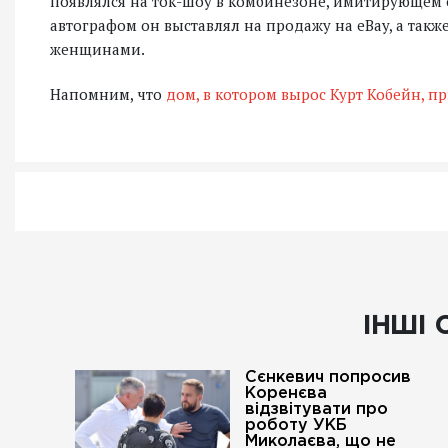
появлялся на ток-шоу в комбинезоне, имитирующем 
автографом он выставлял на продажу на eBay, а такж
женщинами.
Напомним, что
дом, в котором вырос Курт Кобейн, 
ІНШІ 
Сєнкевич попросив
Коренєва
відзвітувати про
роботу УКБ
Миколаєва, що не