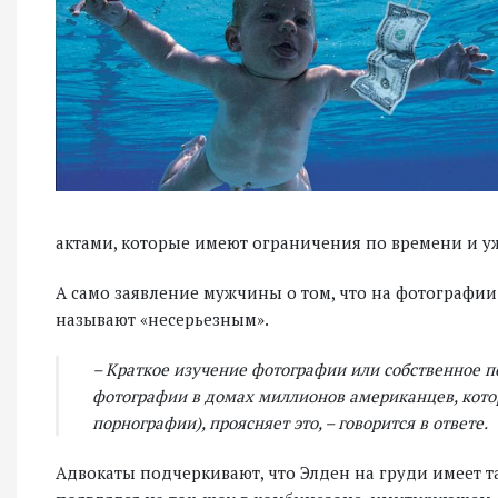
актами, которые имеют ограничения по времени и у
А само заявление мужчины о том, что на фотографии
называют «несерьезным».
– Краткое изучение фотографии или собственное п
фотографии в домах миллионов американцев, котор
порнографии), проясняет это, – говорится в ответе.
Адвокаты подчеркивают, что Элден на груди имеет та