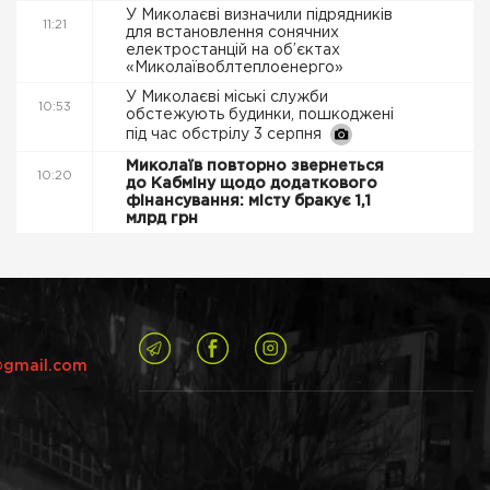
У Миколаєві визначили підрядників
11:21
для встановлення сонячних
електростанцій на об’єктах
«Миколаївоблтеплоенерго»
У Миколаєві міські служби
10:53
обстежують будинки, пошкоджені
під час обстрілу 3 серпня
Миколаїв повторно звернеться
10:20
до Кабміну щодо додаткового
фінансування: місту бракує 1,1
млрд грн
@gmail.com