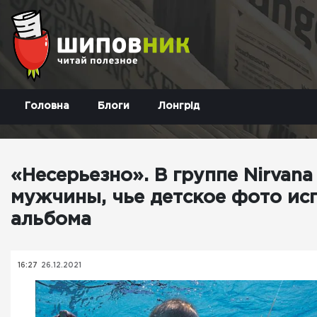
Головна
Блоги
Лонгрід
«Несерьезно». В группе Nirvana
мужчины, чье детское фото ис
альбома
16:27
26.12.2021