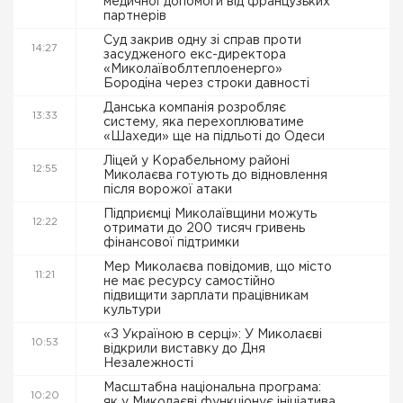
медичної допомоги від французьких
партнерів
Суд закрив одну зі справ проти
14:27
засудженого екс-директора
«Миколаївоблтеплоенерго»
Бородіна через строки давності
Данська компанія розробляє
13:33
систему, яка перехоплюватиме
«Шахеди» ще на підльоті до Одеси
Ліцей у Корабельному районі
12:55
Миколаєва готують до відновлення
після ворожої атаки
Підприємці Миколаївщини можуть
12:22
отримати до 200 тисяч гривень
фінансової підтримки
Мер Миколаєва повідомив, що місто
11:21
не має ресурсу самостійно
підвищити зарплати працівникам
культури
«З Україною в серці»: У Миколаєві
10:53
відкрили виставку до Дня
Незалежності
Масштабна національна програма:
10:20
як у Миколаєві функціонує ініціатива