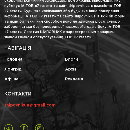
охороняється чинним законодавством України. Інформація, яку
публікує ІА ТОВ «7 газет» та сайт shipovnik.ua є власністю ТОВ
«7 газет». Будь-яке копіювання або будь-яке інше поширення
інформації ІА ТОВ «7 газет» та сайту shipovnik.ua, в якій би формі
та яким би технічним способом воно не здійснювалося, суворо
забороняється без попередньої письмової згоди з боку ІА ТОВ
«7 газет». Логотип ШИПОВНИК є зареєстрованим товарним
знаком (знаком обслуговування) ТОВ «7 газет».
НАВІГАЦІЯ
Головна
Блоги
Лонгрід
Архів
Афіша
Реклама
КОНТАКТИ
shipovnikua@gmail.com