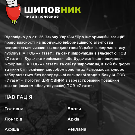
Відповідно до ст. 26 Закону України "Про інформаційні агенції"
право власності на продукцію інформаційного агентства
охороняється чинним законодавством України. Інформація, яку
публікує ІА ТОВ «7 газет» та сайт shipovnik.ua є власністю ТОВ
«7 газет». Будь-яке копіювання або будь-яке інше поширення
інформації ІА ТОВ «7 газет» та сайту shipovnik.ua, в якій би формі
та яким би технічним способом воно не здійснювалося, суворо
забороняється без попередньої письмової згоди з боку ІА ТОВ
«7 газет». Логотип ШИПОВНИК є зареєстрованим товарним
знаком (знаком обслуговування) ТОВ «7 газет».
НАВІГАЦІЯ
Головна
Блоги
Лонгрід
Архів
Афіша
Реклама