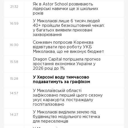
Як в Astor School розвивають
21:32
лідерські навички ще зі шкільних
років
У Миколаєві лише 6 тисяч людей
16:59
40+ пройшли безкоштовний чекап:
у багатьох виявили приховані
захворювання
Сєнкевич попросив Коренєва
16:30
відзвітувати про роботу УКБ
Миколаєва, що не виконує бюджет
Dragon Capital погіршила прогноз
15:58
зростання економіки України у
2026 році до 1%
У Херсоні воду тимчасово
15:28
подаватимуть за графіком
У Миколаївській області
14:57
зафіксовано перший цього сезону
укус каракурта: постраждалу
госпіталізовано
У Миколаєві виділили землю під
14:27
будівництво модульного містечка
для переселенців