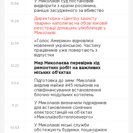
У Миколаєві суд постановив
13:56
видворити з країни росіянина,
раніше засудженого за вбивство
Директорка «Центру захисту
13:26
тварин» наполягає на обовʼязковій
реєстрації домашніх улюбленців у
Миколаєві
«Голос Америки» відновлює
12:55
мовлення українською. Частину
працівників уже повертають з
відпустки
Мер Миколаєва перевірив хід
12:22
ремонтних робіт на важливих
міських об'єктах
Підготовка до зими: Миколаїв
11:54
виділив майже ₴45 мільйонів на
співфінансування встановлення
блочно-модульних котелень
У Миколаєві визначили підрядників
11:21
для встановлення сонячних
електростанцій на об’єктах
«Миколаївоблтеплоенерго»
У Миколаєві міські служби
10:53
обстежують будинки, пошкоджені