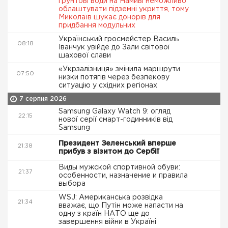
ґрунтові води на Намиві неможливо
облаштувати підземні укриття, тому
Миколаїв шукає донорів для
придбання модульних
Український гросмейстер Василь
08:18
Іванчук увійде до Зали світової
шахової слави
«Укрзалізниця» змінила маршрути
07:50
низки потягів через безпекову
ситуацію у східних регіонах
7 серпня 2026
Samsung Galaxy Watch 9: огляд
22:15
нової серії смарт-годинників від
Samsung
Президент Зеленський вперше
21:38
прибув з візитом до Сербії
Виды мужской спортивной обуви:
21:37
особенности, назначение и правила
выбора
WSJ: Американська розвідка
21:34
вважає, що Путін може напасти на
одну з країн НАТО ще до
завершення війни в Україні