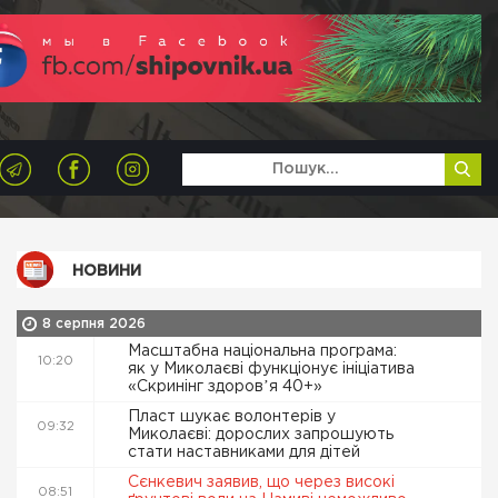
НОВИНИ
8 серпня 2026
Масштабна національна програма:
10:20
як у Миколаєві функціонує ініціатива
«Скринінг здоровʼя 40+»
Пласт шукає волонтерів у
09:32
Миколаєві: дорослих запрошують
стати наставниками для дітей
Сєнкевич заявив, що через високі
08:51