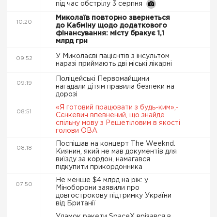
під час обстрілу 3 серпня
Миколаїв повторно звернеться
10:20
до Кабміну щодо додаткового
фінансування: місту бракує 1,1
млрд грн
У Миколаєві пацієнтів з інсультом
09:52
наразі приймають дві міські лікарні
Поліцейські Первомайщини
09:19
нагадали дітям правила безпеки на
дорозі
«Я готовий працювати з будь-ким»,-
08:51
Сєнкевич впевнений, що знайде
спільну мову з Решетіловим в якості
голови ОВА
Поспішав на концерт The Weeknd.
08:18
Киянин, який не мав документів для
виїзду за кордон, намагався
підкупити прикордонника
Не менше $4 млрд на рік: у
07:50
Міноборони заявили про
довгострокову підтримку України
від Британії
Уламок ракети SpaceX врізався в