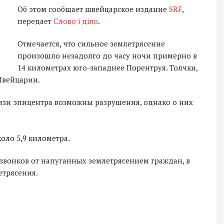
Об этом сообщает швейцарское издание
SRF
,
передает
Слово і діло
.
Отмечается, что сильное землетрясение
произошло незадолго до часу ночи примерно в
14 километрах юго-западнее Порентруя. Толчки,
Швейцарии.
лизи эпицентра возможны разрушения, однако о них
оло 5,9 километра.
звонков от напуганных землетрясением граждан, в
етрясения.