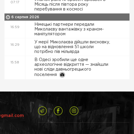
07:17
Місяць після півтора року
перебування в космосі
6 серпня 2026
Німецькі партнери передали
16:59
Миколаєву вантажівку з краном-
маніпулятором
У мерії Миколаєва дійшли висновку,
16:29
що на відновлення 51 школи
потрібно пів мільярда
В Одесі зробили ще одне
15:58
археологічне відкриття — знайшли
нові сліди давньогрецького
поселення
@gmail.com