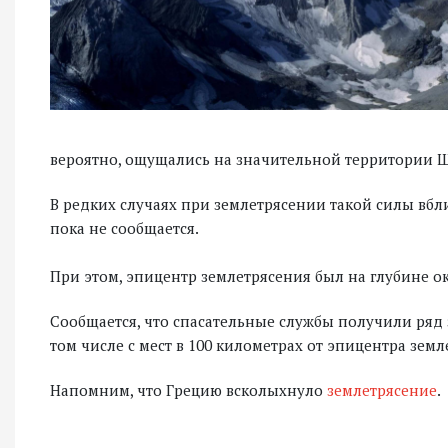
вероятно, ощущались на значительной территории 
В редких случаях при землетрясении такой силы вб
пока не сообщается.
При этом, эпицентр землетрясения был на глубине ок
Сообщается, что спасательные службы получили ряд 
том числе с мест в 100 километрах от эпицентра земл
Напомним, что Грецию всколыхнуло
землетрясение
.