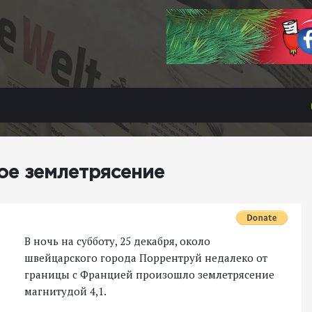
е землетрясение
В ночь на субботу, 25 декабря, около
швейцарского города Поррентруй недалеко от
границы с Францией произошло землетрясение
магнитудой 4,1.