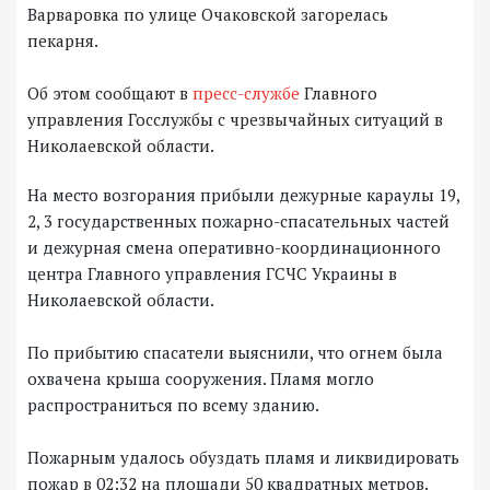
Варваровка по улице Очаковской загорелась
пекарня.
Об этом сообщают в
пресс-службе
Главного
управления Госслужбы с чрезвычайных ситуаций в
Николаевской области.
На место возгорания прибыли дежурные караулы 19,
2, 3 государственных пожарно-спасательных частей
и дежурная смена оперативно-координационного
центра Главного управления ГСЧС Украины в
Николаевской области.
По прибытию спасатели выяснили, что огнем была
охвачена крыша сооружения. Пламя могло
распространиться по всему зданию.
Пожарным удалось обуздать пламя и ликвидировать
пожар в 02:32 на площади 50 квадратных метров.