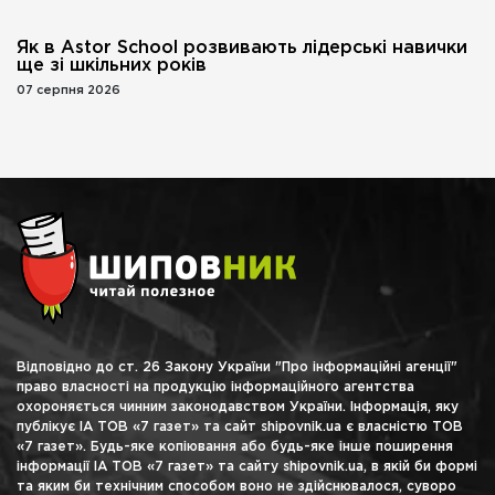
Як в Astor School розвивають лідерські навички
ще зі шкільних років
07 серпня 2026
Відповідно до ст. 26 Закону України "Про інформаційні агенції"
право власності на продукцію інформаційного агентства
охороняється чинним законодавством України. Інформація, яку
публікує ІА ТОВ «7 газет» та сайт shipovnik.ua є власністю ТОВ
«7 газет». Будь-яке копіювання або будь-яке інше поширення
інформації ІА ТОВ «7 газет» та сайту shipovnik.ua, в якій би формі
та яким би технічним способом воно не здійснювалося, суворо