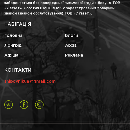
забороняється без попередньої письмової згоди з боку ІА ТОВ
«7 газет». Логотип ШИПОВНИК є зареєстрованим товарним
знаком (знаком обслуговування) ТОВ «7 газет».
НАВІГАЦІЯ
Головна
Блоги
Лонгрід
Архів
Афіша
Реклама
КОНТАКТИ
shipovnikua@gmail.com