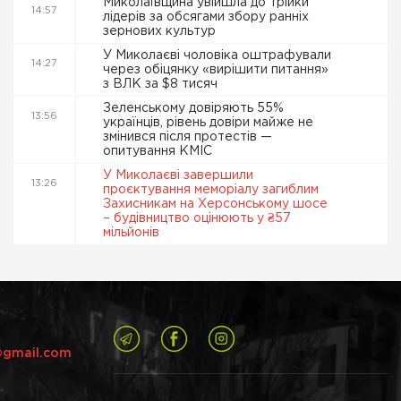
Миколаївщина увійшла до трійки
14:57
лідерів за обсягами збору ранніх
зернових культур
У Миколаєві чоловіка оштрафували
14:27
через обіцянку «вирішити питання»
з ВЛК за $8 тисяч
Зеленському довіряють 55%
13:56
українців, рівень довіри майже не
змінився після протестів —
опитування КМІС
У Миколаєві завершили
13:26
проєктування меморіалу загиблим
Захисникам на Херсонському шосе
– будівництво оцінюють у ₴57
мільйонів
@gmail.com