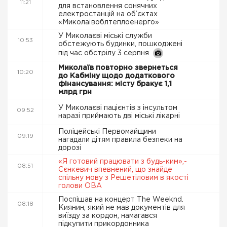
11:21
для встановлення сонячних
електростанцій на об’єктах
«Миколаївоблтеплоенерго»
У Миколаєві міські служби
10:53
обстежують будинки, пошкоджені
під час обстрілу 3 серпня
Миколаїв повторно звернеться
10:20
до Кабміну щодо додаткового
фінансування: місту бракує 1,1
млрд грн
У Миколаєві пацієнтів з інсультом
09:52
наразі приймають дві міські лікарні
Поліцейські Первомайщини
09:19
нагадали дітям правила безпеки на
дорозі
«Я готовий працювати з будь-ким»,-
08:51
Сєнкевич впевнений, що знайде
спільну мову з Решетіловим в якості
голови ОВА
Поспішав на концерт The Weeknd.
08:18
Киянин, який не мав документів для
виїзду за кордон, намагався
підкупити прикордонника