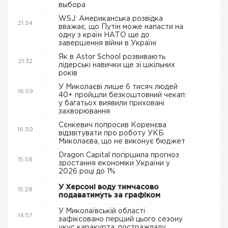
выбора
WSJ: Американська розвідка
21:34
вважає, що Путін може напасти на
одну з країн НАТО ще до
завершення війни в Україні
Як в Astor School розвивають
21:32
лідерські навички ще зі шкільних
років
У Миколаєві лише 6 тисяч людей
16:59
40+ пройшли безкоштовний чекап:
у багатьох виявили приховані
захворювання
Сєнкевич попросив Коренєва
16:30
відзвітувати про роботу УКБ
Миколаєва, що не виконує бюджет
Dragon Capital погіршила прогноз
15:58
зростання економіки України у
2026 році до 1%
У Херсоні воду тимчасово
15:28
подаватимуть за графіком
У Миколаївській області
14:57
зафіксовано перший цього сезону
укус каракурта: постраждалу