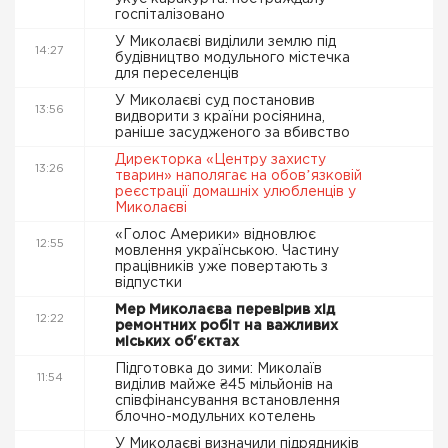
госпіталізовано
У Миколаєві виділили землю під
14:27
будівництво модульного містечка
для переселенців
У Миколаєві суд постановив
13:56
видворити з країни росіянина,
раніше засудженого за вбивство
Директорка «Центру захисту
13:26
тварин» наполягає на обовʼязковій
реєстрації домашніх улюбленців у
Миколаєві
«Голос Америки» відновлює
12:55
мовлення українською. Частину
працівників уже повертають з
відпустки
Мер Миколаєва перевірив хід
12:22
ремонтних робіт на важливих
міських об'єктах
Підготовка до зими: Миколаїв
11:54
виділив майже ₴45 мільйонів на
співфінансування встановлення
блочно-модульних котелень
У Миколаєві визначили підрядників