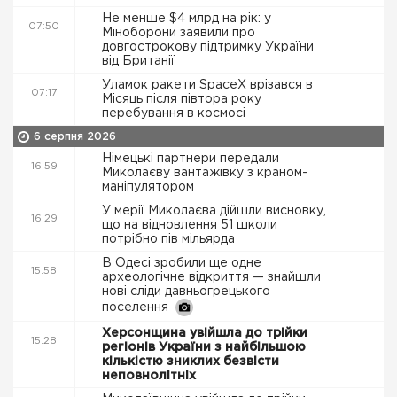
Не менше $4 млрд на рік: у
07:50
Міноборони заявили про
довгострокову підтримку України
від Британії
Уламок ракети SpaceX врізався в
07:17
Місяць після півтора року
перебування в космосі
6 серпня 2026
Німецькі партнери передали
16:59
Миколаєву вантажівку з краном-
маніпулятором
У мерії Миколаєва дійшли висновку,
16:29
що на відновлення 51 школи
потрібно пів мільярда
В Одесі зробили ще одне
15:58
археологічне відкриття — знайшли
нові сліди давньогрецького
поселення
Херсонщина увійшла до трійки
15:28
регіонів України з найбільшою
кількістю зниклих безвісти
неповнолітніх