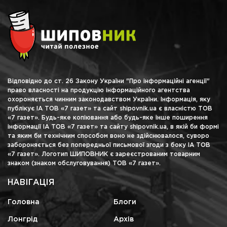
Відповідно до ст. 26 Закону України "Про інформаційні агенції"
право власності на продукцію інформаційного агентства
охороняється чинним законодавством України. Інформація, яку
публікує ІА ТОВ «7 газет» та сайт shipovnik.ua є власністю ТОВ
«7 газет». Будь-яке копіювання або будь-яке інше поширення
інформації ІА ТОВ «7 газет» та сайту shipovnik.ua, в якій би формі
та яким би технічним способом воно не здійснювалося, суворо
забороняється без попередньої письмової згоди з боку ІА ТОВ
«7 газет». Логотип ШИПОВНИК є зареєстрованим товарним
знаком (знаком обслуговування) ТОВ «7 газет».
НАВІГАЦІЯ
Головна
Блоги
Лонгрід
Архів