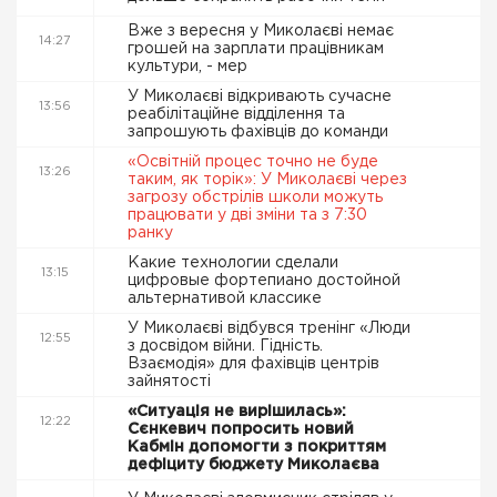
Вже з вересня у Миколаєві немає
14:27
грошей на зарплати працівникам
культури, - мер
У Миколаєві відкривають сучасне
13:56
реабілітаційне відділення та
запрошують фахівців до команди
«Освітній процес точно не буде
13:26
таким, як торік»: У Миколаєві через
загрозу обстрілів школи можуть
працювати у дві зміни та з 7:30
ранку
Какие технологии сделали
13:15
цифровые фортепиано достойной
альтернативой классике
У Миколаєві відбувся тренінг «Люди
12:55
з досвідом війни. Гідність.
Взаємодія» для фахівців центрів
зайнятості
«Ситуація не вирішилась»:
12:22
Сєнкевич попросить новий
Кабмін допомогти з покриттям
дефіциту бюджету Миколаєва