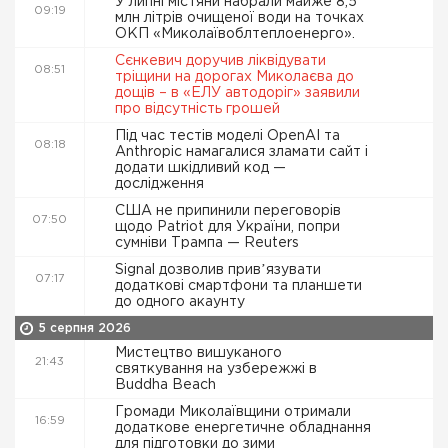
У липні містяни набрали майже 8,5
09:19
млн літрів очищеної води на точках
ОКП «Миколаївоблтеплоенерго».
Сєнкевич доручив ліквідувати
08:51
тріщини на дорогах Миколаєва до
дощів – в «ЕЛУ автодоріг» заявили
про відсутність грошей
Під час тестів моделі OpenAI та
08:18
Anthropic намагалися зламати сайт і
додати шкідливий код —
дослідження
США не припинили переговорів
07:50
щодо Patriot для України, попри
сумніви Трампа — Reuters
Signal дозволив привʼязувати
07:17
додаткові смартфони та планшети
до одного акаунту
5 серпня 2026
Мистецтво вишуканого
21:43
святкування на узбережжі в
Buddha Beach
Громади Миколаївщини отримали
16:59
додаткове енергетичне обладнання
для підготовки до зими