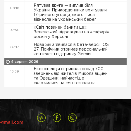
Рятував друга — виплив біля
08:18
України. Прикордонники врятували
17-річного угорця, якого Тиса
віднесла на український берег
«Світ повинен бачити це»:
07:50
Зеленський відреагував на «сафарі»
росіян у Херсоні
Нова Siri зʼявилася в бета-версії iOS
07:17
27. Помічник отримав персональний
контекст і підтримку Gemini
4 серпня 2026
Екоінспекція отримала понад 700
16:59
звернень від жителів Миколаївщини
та Одещини: найчастіше
скаржилися на сміттєзвалища
@gmail.com