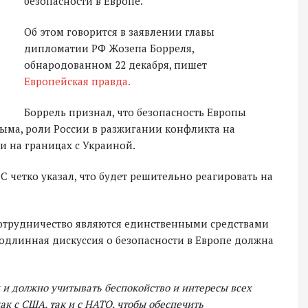
безопасности в Европе.
Об этом говорится в заявлении главы
дипломатии РФ Жозепа Борреля,
обнародованном 22 декабря, пишет
Европейская правда.
Боррель признал, что безопасность Европы
рыма, роли России в разжигании конфликта на
 на границах с Украиной.
С четко указал, что будет решительно реагировать на
и сотрудничество являются единственными средствами
одлинная дискуссия о безопасности в Европе должна
и должно учитывать беспокойство и интересы всех
ак с США, так и с НАТО, чтобы обеспечить