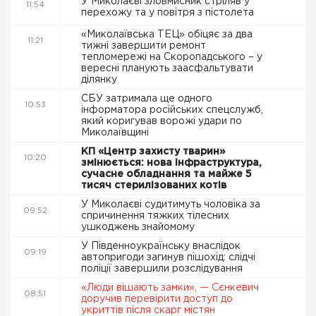
У Миколаєві зловмисник стріляв у
11:54
перехожу та у повітря з пістолета
«Миколаївська ТЕЦ» обіцяє за два
11:21
тижні завершити ремонт
тепломережі на Скоропадського – у
вересні планують заасфальтувати
ділянку
СБУ затримала ще одного
10:53
інформатора російських спецслужб,
який коригував ворожі удари по
Миколаївщині
КП «Центр захисту тварин»
10:20
змінюється: нова інфраструктура,
сучасне обладнання та майже 5
тисяч стерилізованих котів
У Миколаєві судитимуть чоловіка за
09:52
спричинення тяжких тілесних
ушкоджень знайомому
У Південноукраїнську внаслідок
09:19
автопригоди загинув пішохід: слідчі
поліції завершили розслідування
«Люди вішають замки», — Сєнкевич
08:51
доручив перевірити доступ до
укриттів після скарг містян