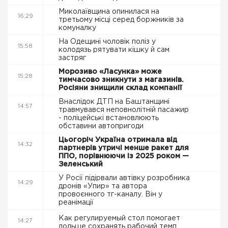
Миколаївщина опинилася на
16:29
третьому місці серед боржників за
комуналку
На Одещині чоловік поліз у
15:58
колодязь рятувати кішку й сам
застряг
Морозиво «Ласунка» може
15:28
тимчасово зникнути з магазинів.
Росіяни знищили склад компанії
Внаслідок ДТП на Баштанщині
14:57
травмувався неповнолітній пасажир
- поліцейські встановлюють
обставини автопригоди
Цьогоріч Україна отримала від
14:32
партнерів утричі менше ракет для
ППО, порівнюючи із 2025 роком —
Зеленський
У Росії підірвали автівку розробника
14:29
дронів «Упир» та автора
провоєнного тг-каналу. Він у
реанімації
Как регулируемый стол помогает
14:27
дольше сохранять рабочий темп