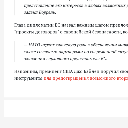
представление его интересов в любых возможных ди
заявил Боррель.
Глава дипломатии ЕС назвал важным шагом предложе
"проекты договоров" о европейской безопасности, к
— НАТО играет ключевую роль в обеспечении мира 
также со своими партнерами по современной ситуа
заявлении верховного представителя ЕС.
Напомним, президент США Джо Байден поручил сво
инструменты
для предотвращения возможного вторж