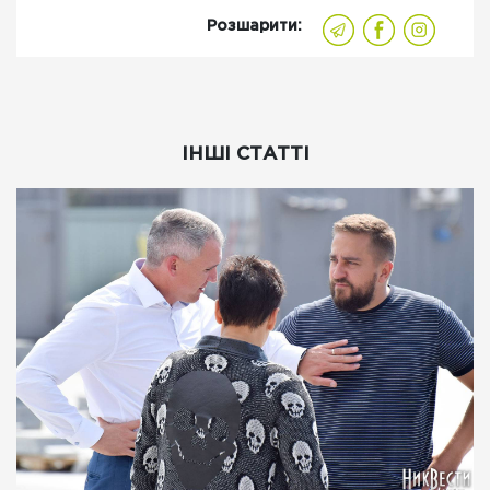
Розшарити:
ІНШІ СТАТТІ