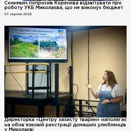
Сєнкевич попросив Коренєва відзвітувати про
роботу УКБ Миколаєва, що не виконує бюджет
07 серпня 2026
Директорка «Центру захисту тварин» наполягає
на обовʼязковій реєстрації домашніх улюбленців
у Миколаєві