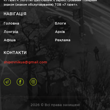
«7 газет». Логотип ШИПОВНИК є зареєстрованим товарним
знаком (знаком обслуговування) ТОВ «7 газет».
НАВІГАЦІЯ
Головна
Блоги
Лонгрід
Архів
Афіша
Реклама
КОНТАКТИ
shipovnikua@gmail.com
2026 © Всі права захищені