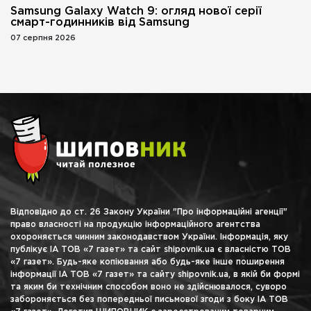
Samsung Galaxy Watch 9: огляд нової серії
смарт-годинників від Samsung
07 серпня 2026
Відповідно до ст. 26 Закону України "Про інформаційні агенції"
право власності на продукцію інформаційного агентства
охороняється чинним законодавством України. Інформація, яку
публікує ІА ТОВ «7 газет» та сайт shipovnik.ua є власністю ТОВ
«7 газет». Будь-яке копіювання або будь-яке інше поширення
інформації ІА ТОВ «7 газет» та сайту shipovnik.ua, в якій би формі
та яким би технічним способом воно не здійснювалося, суворо
забороняється без попередньої письмової згоди з боку ІА ТОВ