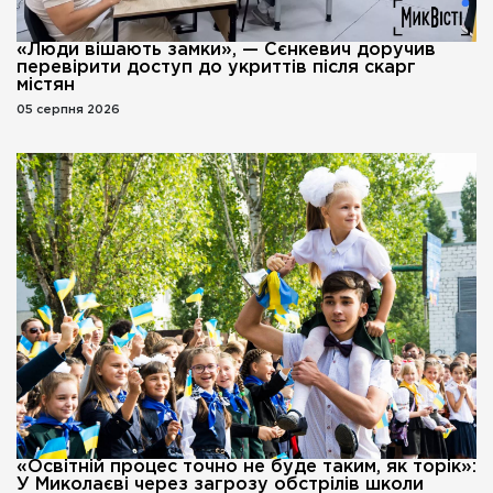
«Люди вішають замки», — Сєнкевич доручив
перевірити доступ до укриттів після скарг
містян
05 серпня 2026
«Освітній процес точно не буде таким, як торік»:
У Миколаєві через загрозу обстрілів школи