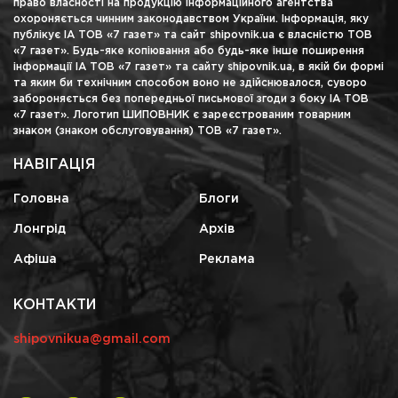
право власності на продукцію інформаційного агентства
охороняється чинним законодавством України. Інформація, яку
публікує ІА ТОВ «7 газет» та сайт shipovnik.ua є власністю ТОВ
«7 газет». Будь-яке копіювання або будь-яке інше поширення
інформації ІА ТОВ «7 газет» та сайту shipovnik.ua, в якій би формі
та яким би технічним способом воно не здійснювалося, суворо
забороняється без попередньої письмової згоди з боку ІА ТОВ
«7 газет». Логотип ШИПОВНИК є зареєстрованим товарним
знаком (знаком обслуговування) ТОВ «7 газет».
НАВІГАЦІЯ
Головна
Блоги
Лонгрід
Архів
Афіша
Реклама
КОНТАКТИ
shipovnikua@gmail.com