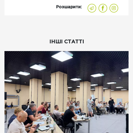
Розшарити:
ІНШІ СТАТТІ