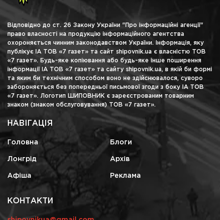
Відповідно до ст. 26 Закону України "Про інформаційні агенції"
право власності на продукцію інформаційного агентства
охороняється чинним законодавством України. Інформація, яку
публікує ІА ТОВ «7 газет» та сайт shipovnik.ua є власністю ТОВ
«7 газет». Будь-яке копіювання або будь-яке інше поширення
інформації ІА ТОВ «7 газет» та сайту shipovnik.ua, в якій би формі
та яким би технічним способом воно не здійснювалося, суворо
забороняється без попередньої письмової згоди з боку ІА ТОВ
«7 газет». Логотип ШИПОВНИК є зареєстрованим товарним
знаком (знаком обслуговування) ТОВ «7 газет».
НАВІГАЦІЯ
Головна
Блоги
Лонгрід
Архів
Афіша
Реклама
КОНТАКТИ