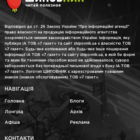
Відповідно до ст. 26 Закону України "Про інформаційні агенції"
право власності на продукцію інформаційного агентства
охороняється чинним законодавством України. Інформація, яку
публікує ІА ТОВ «7 газет» та сайт shipovnik.ua є власністю ТОВ
«7 газет». Будь-яке копіювання або будь-яке інше поширення
інформації ІА ТОВ «7 газет» та сайту shipovnik.ua, в якій би формі
та яким би технічним способом воно не здійснювалося, суворо
забороняється без попередньої письмової згоди з боку ІА ТОВ
«7 газет». Логотип ШИПОВНИК є зареєстрованим товарним
знаком (знаком обслуговування) ТОВ «7 газет».
НАВІГАЦІЯ
Головна
Блоги
Лонгрід
Архів
Афіша
Реклама
КОНТАКТИ