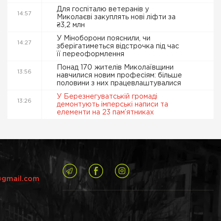
Для госпіталю ветеранів у
14:57
Миколаєві закуплять нові ліфти за
₴3,2 млн
У Міноборони пояснили, чи
14:27
зберігатиметься відстрочка під час
її переоформлення
Понад 170 жителів Миколаївщини
13:56
навчилися новим професіям: більше
половини з них працевлаштувалися
У Березнегуватській громаді
13:26
демонтують імперські написи та
елементи на 23 пам’ятниках
@gmail.com