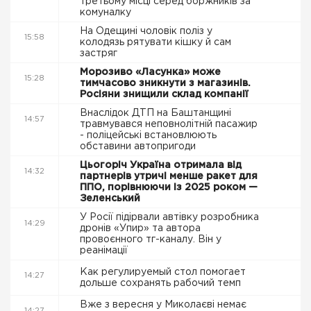
третьому місці серед боржників за
комуналку
На Одещині чоловік поліз у
15:58
колодязь рятувати кішку й сам
застряг
Морозиво «Ласунка» може
15:28
тимчасово зникнути з магазинів.
Росіяни знищили склад компанії
Внаслідок ДТП на Баштанщині
14:57
травмувався неповнолітній пасажир
- поліцейські встановлюють
обставини автопригоди
Цьогоріч Україна отримала від
14:32
партнерів утричі менше ракет для
ППО, порівнюючи із 2025 роком —
Зеленський
У Росії підірвали автівку розробника
14:29
дронів «Упир» та автора
провоєнного тг-каналу. Він у
реанімації
Как регулируемый стол помогает
14:27
дольше сохранять рабочий темп
Вже з вересня у Миколаєві немає