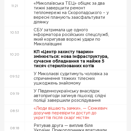
«Миколаївська ТЕЦ» обіцяє за два
11:21
тижні завершити ремонт
тепломережі на Скоропадського – у
вересні планують заасфальтувати
ділянку
СБУ затримала ще одного
10:53
інформатора російських спецслужб,
який коригував ворожі удари по
Миколаївщині
КП «Центр захисту тварин»
10:20
змінюється: нова інфраструктура,
сучасне обладнання та майже 5
тисяч стерилізованих котів
У Миколаєві судитимуть чоловіка за
09:52
спричинення тяжких тілесних
ушкоджень знайомому
У Південноукраїнську внаслідок
09:19
автопригоди загинув пішохід: слідчі
поліції завершили розслідування
«Люди вішають замки», — Сєнкевич
08:51
доручив перевірити доступ до
укриттів після скарг містян
Рятував друга — виплив біля
08:18
України. Прикордонники врятували