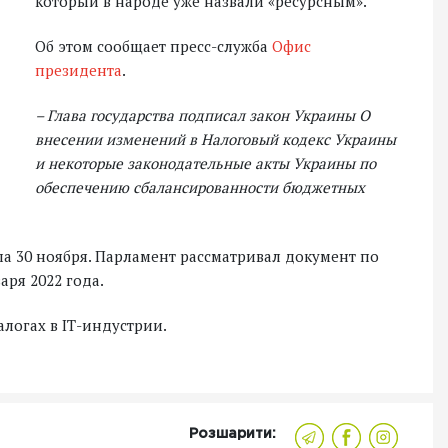
который в народе уже назвали «ресурсным».
Об этом сообщает пресс-служба
Офис
президента
.
– Глава государства подписал закон Украины О
внесении изменений в Налоговый кодекс Украины
и некоторые законодательные акты Украины по
обеспечению сбалансированности бюджетных
ла 30 ноября. Парламент рассматривал документ по
аря 2022 года.
логах в ІТ-индустрии.
Розшарити: