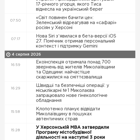
17-річного угорця, якого Тиса
віднесла на український берег
«Світ повинен бачити це»:
07:50
Зеленський відреагував на «сафарі»
росіян у Херсоні
Нова Siri зʼявилася в бета-версії iOS
07:17
27. Помічник отримав персональний
контекст і підтримку Gemini
4 серпня 2026
Екоінспекція отримала понад 700
16:59
звернень від жителів Миколаївщини
та Одещини: найчастіше
скаржилися на сміттєзвалища
Швидші та безпечніші операції: у
16:29
міськлікарні №1 Миколаєва
запрацювало нове гінекологічне
обладнання
Клопотенко планує відвідати
15:58
Миколаївщину в пошуках
автентичних страв
У Херсонській МВА затвердили
15:28
Програму містобудівної
діяльності на наступні 3 роки