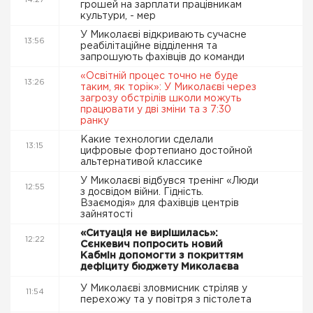
14:27
грошей на зарплати працівникам
культури, - мер
У Миколаєві відкривають сучасне
13:56
реабілітаційне відділення та
запрошують фахівців до команди
«Освітній процес точно не буде
13:26
таким, як торік»: У Миколаєві через
загрозу обстрілів школи можуть
працювати у дві зміни та з 7:30
ранку
Какие технологии сделали
13:15
цифровые фортепиано достойной
альтернативой классике
У Миколаєві відбувся тренінг «Люди
12:55
з досвідом війни. Гідність.
Взаємодія» для фахівців центрів
зайнятості
«Ситуація не вирішилась»:
12:22
Сєнкевич попросить новий
Кабмін допомогти з покриттям
дефіциту бюджету Миколаєва
У Миколаєві зловмисник стріляв у
11:54
перехожу та у повітря з пістолета