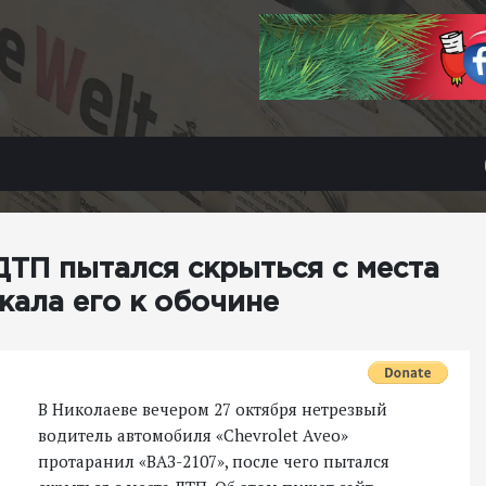
ДТП пытался скрыться с места
жала его к обочине
В Николаеве вечером 27 октября нетрезвый
водитель автомобиля «Сhevrolet Аveo»
протаранил «ВАЗ-2107», после чего пытался