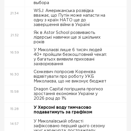
выбора
WSJ: Американська розвідка
21:34
вважає, що Путін може напасти на
одну з країн НАТО ще до
завершення війни в Україні
Як в Astor School розвивають
21:32
лідерські навички ще зі шкільних
років
У Миколаєві лише 6 тисяч людей
16:59
40+ пройшли безкоштовний чекап:
у багатьох виявили приховані
захворювання
Сєнкевич попросив Коренєва
16:30
відзвітувати про роботу УКБ
Миколаєва, що не виконує бюджет
Dragon Capital погіршила прогноз
15:58
зростання економіки України у
2026 році до 1%
У Херсоні воду тимчасово
15:28
подаватимуть за графіком
У Миколаївській області
14:57
зафіксовано перший цього сезону
укус каракурта: постраждалу