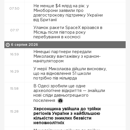
Не менше $4 млрд на рік: у
07:50
Міноборони заявили про
довгострокову підтримку України
від Британії
Уламок ракети SpaceX врізався в
07:17
Місяць після півтора року
перебування в космосі
6 серпня 2026
Німецькі партнери передали
16:59
Миколаєву вантажівку з краном-
маніпулятором
У мерії Миколаєва дійшли висновку,
16:29
що на відновлення 51 школи
потрібно пів мільярда
В Одесі зробили ще одне
15:58
археологічне відкриття — знайшли
нові сліди давньогрецького
поселення
Херсонщина увійшла до трійки
15:28
регіонів України з найбільшою
кількістю зниклих безвісти
неповнолітніх