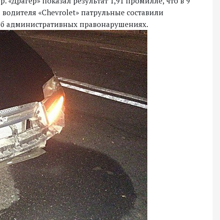
. «Драгер» показал результат 1,91 промилле, что в 9
 водителя «Chevrolet» патрульные составили
об административных правонарушениях.