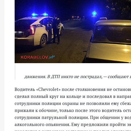
движения. В ДТП никто не пострадал, — сообщают 
Водитель «Сhevrolet» после столкновения не останов
сделал полный круг на кольце и последовал в напр
сотрудники полиции охраны не позволили ему сбежат
прижали к обочине, только после этого водитель ос
сотрудники патрульной полиции. При общении у вод
алкогольного опьянения. Ему предложили пройти экс