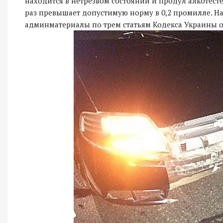
находится в нетрезвом состоянии и продул алкотестер
раз превышает допустимую норму в 0,2 промилле. На
админматериалы по трем статьям Кодекса Украины 