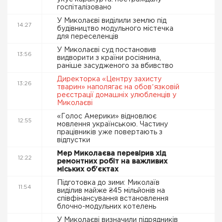
госпіталізовано
У Миколаєві виділили землю під
14:27
будівництво модульного містечка
для переселенців
У Миколаєві суд постановив
13:56
видворити з країни росіянина,
раніше засудженого за вбивство
Директорка «Центру захисту
13:26
тварин» наполягає на обовʼязковій
реєстрації домашніх улюбленців у
Миколаєві
«Голос Америки» відновлює
12:55
мовлення українською. Частину
працівників уже повертають з
відпустки
Мер Миколаєва перевірив хід
12:22
ремонтних робіт на важливих
міських об'єктах
Підготовка до зими: Миколаїв
11:54
виділив майже ₴45 мільйонів на
співфінансування встановлення
блочно-модульних котелень
У Миколаєві визначили підрядників