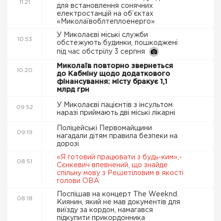
11:21
для встановлення сонячних
електростанцій на об’єктах
«Миколаївоблтеплоенерго»
У Миколаєві міські служби
10:53
обстежують будинки, пошкоджені
під час обстрілу 3 серпня
Миколаїв повторно звернеться
10:20
до Кабміну щодо додаткового
фінансування: місту бракує 1,1
млрд грн
У Миколаєві пацієнтів з інсультом
09:52
наразі приймають дві міські лікарні
Поліцейські Первомайщини
09:19
нагадали дітям правила безпеки на
дорозі
«Я готовий працювати з будь-ким»,-
08:51
Сєнкевич впевнений, що знайде
спільну мову з Решетіловим в якості
голови ОВА
Поспішав на концерт The Weeknd.
08:18
Киянин, який не мав документів для
виїзду за кордон, намагався
підкупити прикордонника