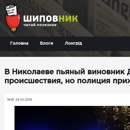
Головна
Блоги
Лонгрід
В Николаеве пьяный виновник 
происшествия, но полиция при
14:41
29.10.2016