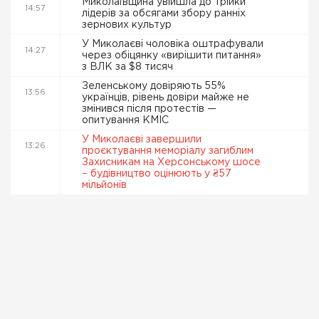
Миколаївщина увійшла до трійки
14:57
лідерів за обсягами збору ранніх
зернових культур
У Миколаєві чоловіка оштрафували
14:27
через обіцянку «вирішити питання»
з ВЛК за $8 тисяч
Зеленському довіряють 55%
13:56
українців, рівень довіри майже не
змінився після протестів —
опитування КМІС
У Миколаєві завершили
13:26
проєктування меморіалу загиблим
Захисникам на Херсонському шосе
– будівництво оцінюють у ₴57
мільйонів