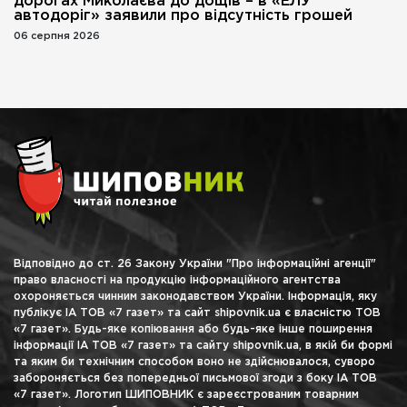
дорогах Миколаєва до дощів – в «ЕЛУ
автодоріг» заявили про відсутність грошей
06 серпня 2026
Відповідно до ст. 26 Закону України "Про інформаційні агенції"
право власності на продукцію інформаційного агентства
охороняється чинним законодавством України. Інформація, яку
публікує ІА ТОВ «7 газет» та сайт shipovnik.ua є власністю ТОВ
«7 газет». Будь-яке копіювання або будь-яке інше поширення
інформації ІА ТОВ «7 газет» та сайту shipovnik.ua, в якій би формі
та яким би технічним способом воно не здійснювалося, суворо
забороняється без попередньої письмової згоди з боку ІА ТОВ
«7 газет». Логотип ШИПОВНИК є зареєстрованим товарним