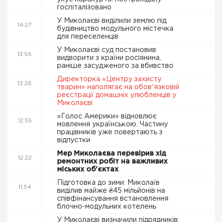
госпіталізовано
У Миколаєві виділили землю під
14:27
будівництво модульного містечка
для переселенців
У Миколаєві суд постановив
13:56
видворити з країни росіянина,
раніше засудженого за вбивство
Директорка «Центру захисту
13:26
тварин» наполягає на обовʼязковій
реєстрації домашніх улюбленців у
Миколаєві
«Голос Америки» відновлює
12:55
мовлення українською. Частину
працівників уже повертають з
відпустки
Мер Миколаєва перевірив хід
12:22
ремонтних робіт на важливих
міських об'єктах
Підготовка до зими: Миколаїв
11:54
виділив майже ₴45 мільйонів на
співфінансування встановлення
блочно-модульних котелень
У Миколаєві визначили підрядників