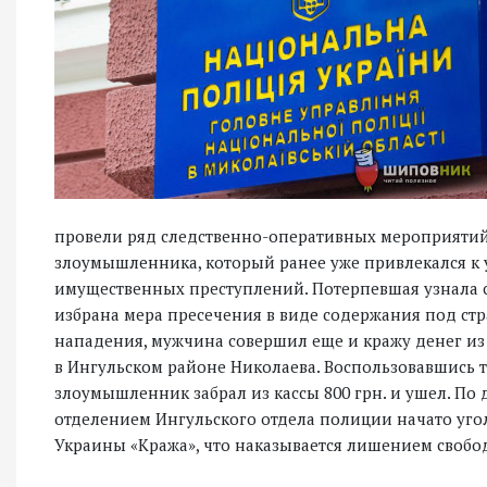
провели ряд следственно-оперативных мероприятий, 
злоумышленника, который ранее уже привлекался к 
имущественных преступлений. Потерпевшая узнала с
избрана мера пресечения в виде содержания под стр
нападения, мужчина совершил еще и кражу денег из
в Ингульском районе Николаева. Воспользовавшись т
злоумышленник забрал из кассы 800 грн. и ушел. По
отделением Ингульского отдела полиции начато угол
Украины «Кража», что наказывается лишением свободы