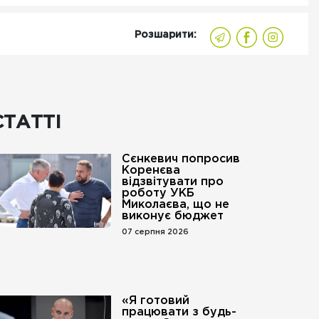
Розшарити:
СТАТТІ
Сєнкевич попросив
Коренєва
відзвітувати про
роботу УКБ
Миколаєва, що не
виконує бюджет
07 серпня 2026
«Я готовий
працювати з будь-