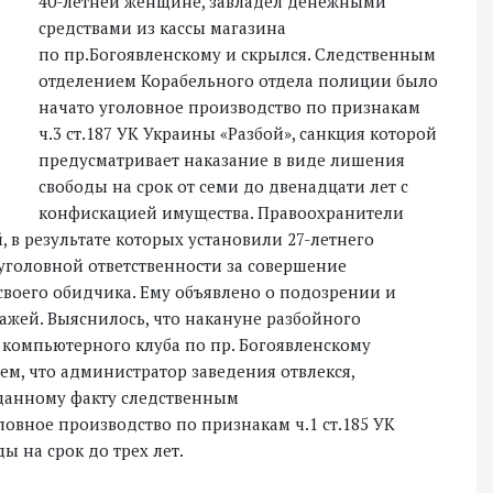
40-летней женщине, завладел денежными
средствами из кассы магазина
по пр.Богоявленскому и скрылся. Следственным
отделением Корабельного отдела полиции было
начато уголовное производство по признакам
ч.3 ст.187 УК Украины «Разбой», санкция которой
предусматривает наказание в виде лишения
свободы на срок от семи до двенадцати лет с
конфискацией имущества. Правоохранители
в результате которых установили 27-летнего
уголовной ответственности за совершение
воего обидчика. Ему объявлено о подозрении и
ажей. Выяснилось, что накануне разбойного
 компьютерного клуба по пр. Богоявленскому
ем, что администратор заведения отвлекся,
 данному факту следственным
овное производство по признакам ч.1 ст.185 УК
 на срок до трех лет.