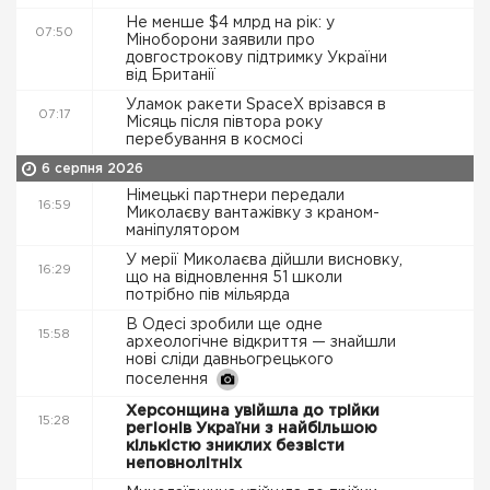
Не менше $4 млрд на рік: у
07:50
Міноборони заявили про
довгострокову підтримку України
від Британії
Уламок ракети SpaceX врізався в
07:17
Місяць після півтора року
перебування в космосі
6 серпня 2026
Німецькі партнери передали
16:59
Миколаєву вантажівку з краном-
маніпулятором
У мерії Миколаєва дійшли висновку,
16:29
що на відновлення 51 школи
потрібно пів мільярда
В Одесі зробили ще одне
15:58
археологічне відкриття — знайшли
нові сліди давньогрецького
поселення
Херсонщина увійшла до трійки
15:28
регіонів України з найбільшою
кількістю зниклих безвісти
неповнолітніх