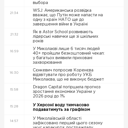
выбора
WSJ: Американська розвідка
21:34
вважає, що Путін може напасти на
одну з країн НАТО ще до
завершення війни в Україні
Як в Astor School розвивають
21:32
лідерські навички ще зі шкільних
років
У Миколаєві лише 6 тисяч людей
16:59
40+ пройшли безкоштовний чекап:
у багатьох виявили приховані
захворювання
Сєнкевич попросив Коренєва
16:30
відзвітувати про роботу УКБ
Миколаєва, що не виконує бюджет
Dragon Capital погіршила прогноз
15:58
зростання економіки України у
2026 році до 1%
У Херсоні воду тимчасово
15:28
подаватимуть за графіком
У Миколаївській області
14:57
зафіксовано перший цього сезону
укус каракурта: постраждалу