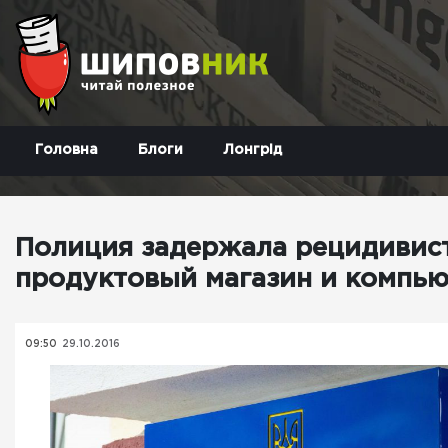
Головна
Блоги
Лонгрід
Полиция задержала рецидивист
продуктовый магазин и компь
09:50
29.10.2016