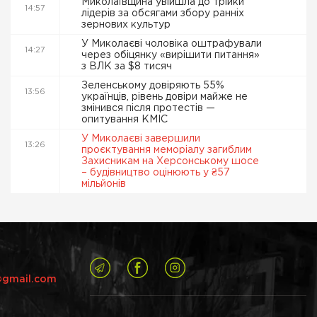
Миколаївщина увійшла до трійки
14:57
лідерів за обсягами збору ранніх
зернових культур
У Миколаєві чоловіка оштрафували
14:27
через обіцянку «вирішити питання»
з ВЛК за $8 тисяч
Зеленському довіряють 55%
13:56
українців, рівень довіри майже не
змінився після протестів —
опитування КМІС
У Миколаєві завершили
13:26
проєктування меморіалу загиблим
Захисникам на Херсонському шосе
– будівництво оцінюють у ₴57
мільйонів
@gmail.com