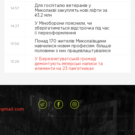
Для госпіталю ветеранів у
14:57
Миколаєві закуплять нові ліфти за
₴3,2 млн
У Міноборони пояснили, чи
14:27
зберігатиметься відстрочка під час
її переоформлення
Понад 170 жителів Миколаївщини
13:56
навчилися новим професіям: більше
половини з них працевлаштувалися
У Березнегуватській громаді
13:26
демонтують імперські написи та
елементи на 23 пам’ятниках
@gmail.com