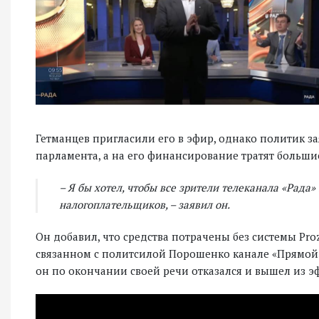
Гетманцев пригласили его в эфир, однако политик за
парламента, а на его финансирование тратят большие
– Я бы хотел, чтобы все зрители телеканала «Рада»
налогоплательщиков, – заявил он.
Он добавил, что средства потрачены без системы Proz
связанном с политсилой Порошенко канале «Прямой
он по окончании своей речи отказался и вышел из э