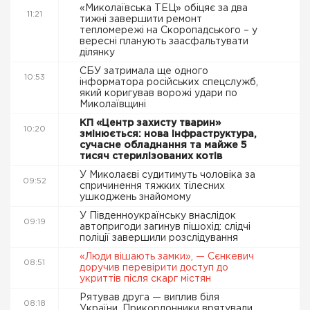
«Миколаївська ТЕЦ» обіцяє за два
11:21
тижні завершити ремонт
тепломережі на Скоропадського – у
вересні планують заасфальтувати
ділянку
СБУ затримала ще одного
10:53
інформатора російських спецслужб,
який коригував ворожі удари по
Миколаївщині
КП «Центр захисту тварин»
10:20
змінюється: нова інфраструктура,
сучасне обладнання та майже 5
тисяч стерилізованих котів
У Миколаєві судитимуть чоловіка за
09:52
спричинення тяжких тілесних
ушкоджень знайомому
У Південноукраїнську внаслідок
09:19
автопригоди загинув пішохід: слідчі
поліції завершили розслідування
«Люди вішають замки», — Сєнкевич
08:51
доручив перевірити доступ до
укриттів після скарг містян
Рятував друга — виплив біля
08:18
України. Прикордонники врятували