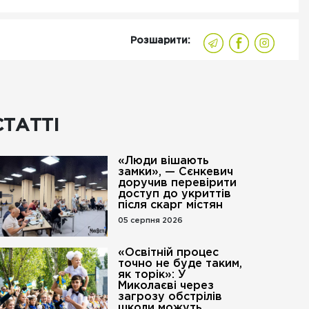
Розшарити:
СТАТТІ
«Люди вішають
замки», — Сєнкевич
доручив перевірити
доступ до укриттів
після скарг містян
05 серпня 2026
«Освітній процес
точно не буде таким,
як торік»: У
Миколаєві через
загрозу обстрілів
школи можуть