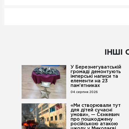
ІНШІ 
У Березнегуватській
громаді демонтують
імперські написи та
елементи на 23
пам’ятниках
04 серпня 2026
«Ми створювали тут
для дітей сучасні
умови», — Сєнкевич
про пошкоджену
російською атакою
школу у Миколаєві