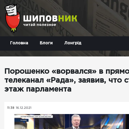
Головна
Блоги
Лонгрід
Порошенко «ворвался» в прям
телеканал «Рада», заявив, что 
этаж парламента
11:38
16.12.2021