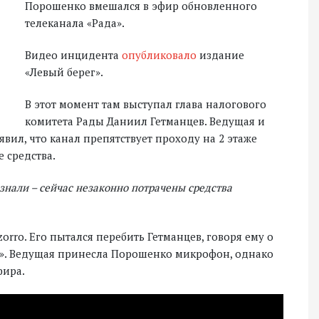
Порошенко вмешался в эфир обновленного
телеканала «Рада».
Видео инцидента
опубликовало
издание
«Левый берег».
В этот момент там выступал глава налогового
комитета Рады Даниил Гетманцев. Ведущая и
явил, что канал препятствует проходу на 2 этаже
 средства.
 знали – сейчас незаконно потрачены средства
orro. Его пытался перебить Гетманцев, говоря ему о
». Ведущая принесла Порошенко микрофон, однако
фира.