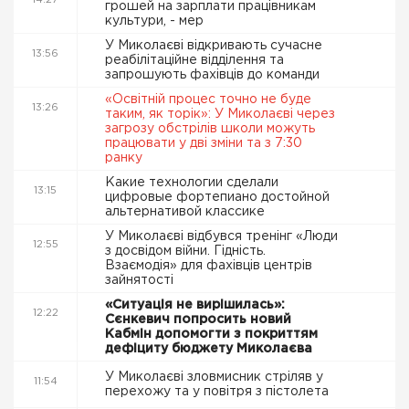
14:27
грошей на зарплати працівникам
культури, - мер
У Миколаєві відкривають сучасне
13:56
реабілітаційне відділення та
запрошують фахівців до команди
«Освітній процес точно не буде
13:26
таким, як торік»: У Миколаєві через
загрозу обстрілів школи можуть
працювати у дві зміни та з 7:30
ранку
Какие технологии сделали
13:15
цифровые фортепиано достойной
альтернативой классике
У Миколаєві відбувся тренінг «Люди
12:55
з досвідом війни. Гідність.
Взаємодія» для фахівців центрів
зайнятості
«Ситуація не вирішилась»:
12:22
Сєнкевич попросить новий
Кабмін допомогти з покриттям
дефіциту бюджету Миколаєва
У Миколаєві зловмисник стріляв у
11:54
перехожу та у повітря з пістолета