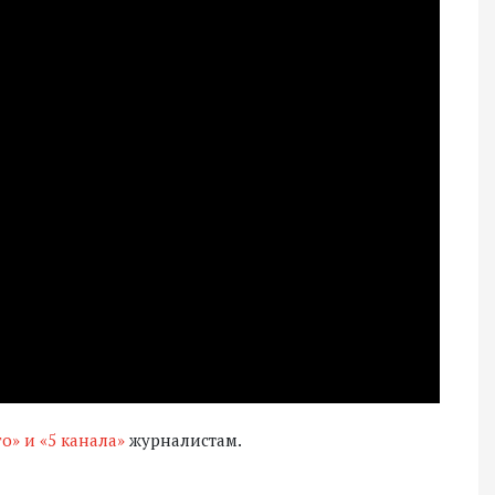
о» и «5 канала»
журналистам.