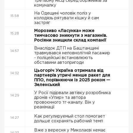
третьому місці серед боржників за
комуналку
На Одещині чоловік поліз у
15:58
колодязь рятувати кішку й сам
застряг
Морозиво «Ласунка» може
15:28
тимчасово зникнути з магазинів.
Росіяни знищили склад компанії
Внаслідок ДТП на Баштанщині
14:57
травмувався неповнолітній пасажир
- поліцейські встановлюють
обставини автопригоди
Цьогоріч Україна отримала від
14:32
партнерів утричі менше ракет для
ППО, порівнюючи із 2025 роком —
Зеленський
У Росії підірвали автівку розробника
14:29
дронів «Упир» та автора
провоєнного тг-каналу. Він у
реанімації
Как регулируемый стол помогает
14:27
дольше сохранять рабочий темп
Вже з вересня у Миколаєві немає