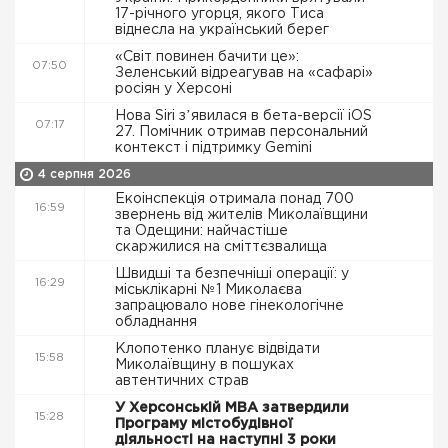
17-річного угорця, якого Тиса
віднесла на український берег
«Світ повинен бачити це»:
07:50
Зеленський відреагував на «сафарі»
росіян у Херсоні
Нова Siri зʼявилася в бета-версії iOS
07:17
27. Помічник отримав персональний
контекст і підтримку Gemini
4 серпня 2026
Екоінспекція отримала понад 700
16:59
звернень від жителів Миколаївщини
та Одещини: найчастіше
скаржилися на сміттєзвалища
Швидші та безпечніші операції: у
16:29
міськлікарні №1 Миколаєва
запрацювало нове гінекологічне
обладнання
Клопотенко планує відвідати
15:58
Миколаївщину в пошуках
автентичних страв
У Херсонській МВА затвердили
15:28
Програму містобудівної
діяльності на наступні 3 роки