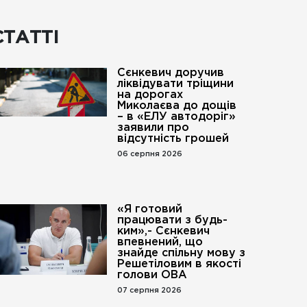
СТАТТІ
Сєнкевич доручив
ліквідувати тріщини
на дорогах
Миколаєва до дощів
– в «ЕЛУ автодоріг»
заявили про
відсутність грошей
06 серпня 2026
«Я готовий
працювати з будь-
ким»,- Сєнкевич
впевнений, що
го».
знайде спільну мову з
Решетіловим в якості
голови ОВА
07 серпня 2026