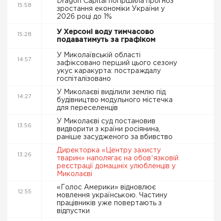
Dragon Capital погіршила прогноз
15:58
зростання економіки України у
2026 році до 1%
У Херсоні воду тимчасово
15:28
подаватимуть за графіком
У Миколаївській області
14:57
зафіксовано перший цього сезону
укус каракурта: постраждалу
госпіталізовано
У Миколаєві виділили землю під
14:27
будівництво модульного містечка
для переселенців
У Миколаєві суд постановив
13:56
видворити з країни росіянина,
раніше засудженого за вбивство
Директорка «Центру захисту
13:26
тварин» наполягає на обовʼязковій
реєстрації домашніх улюбленців у
Миколаєві
«Голос Америки» відновлює
12:55
мовлення українською. Частину
працівників уже повертають з
відпустки