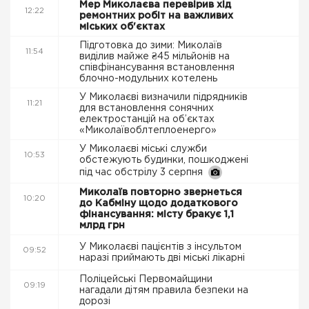
Мер Миколаєва перевірив хід
12:22
ремонтних робіт на важливих
міських об'єктах
Підготовка до зими: Миколаїв
11:54
виділив майже ₴45 мільйонів на
співфінансування встановлення
блочно-модульних котелень
У Миколаєві визначили підрядників
11:21
для встановлення сонячних
електростанцій на об’єктах
«Миколаївоблтеплоенерго»
У Миколаєві міські служби
10:53
обстежують будинки, пошкоджені
під час обстрілу 3 серпня
Миколаїв повторно звернеться
10:20
до Кабміну щодо додаткового
фінансування: місту бракує 1,1
млрд грн
У Миколаєві пацієнтів з інсультом
09:52
наразі приймають дві міські лікарні
Поліцейські Первомайщини
09:19
нагадали дітям правила безпеки на
дорозі