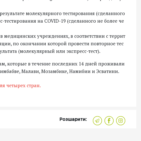
 результате молекулярного тестирования (сделанного
сс-тестирования на COVID-19 (сделанного не более че
в медицинских учреждениях, в соответствии с террит
яции, по окончании которой провести повторное тес
льтата (молекулярный или экспресс-тест).
ам, которые в течение последних 14 дней проживали
Зимбабве, Малави, Мозамбике, Намибии и Эсватини.
ля четырех стран.
Розшарити: