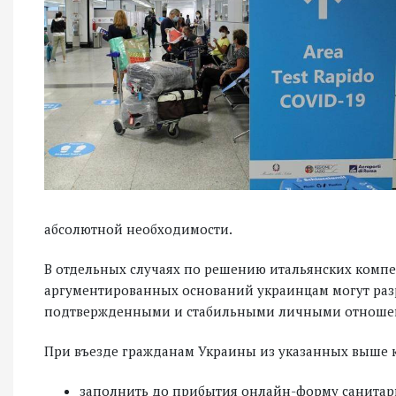
абсолютной необходимости.
В отдельных случаях по решению итальянских комп
аргументированных оснований украинцам могут разре
подтвержденными и стабильными личными отношен
При въезде гражданам Украины из указанных выше 
заполнить до прибытия онлайн-форму санитарно