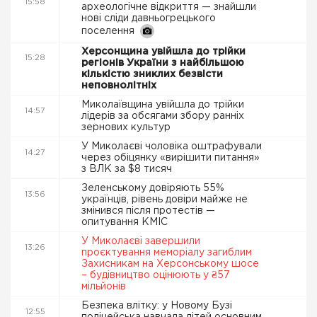
15:58
археологічне відкриття — знайшли
нові сліди давньогрецького
поселення
Херсонщина увійшла до трійки
15:28
регіонів України з найбільшою
кількістю зниклих безвісти
неповнолітніх
Миколаївщина увійшла до трійки
14:57
лідерів за обсягами збору ранніх
зернових культур
У Миколаєві чоловіка оштрафували
14:27
через обіцянку «вирішити питання»
з ВЛК за $8 тисяч
Зеленському довіряють 55%
13:56
українців, рівень довіри майже не
змінився після протестів —
опитування КМІС
У Миколаєві завершили
13:26
проєктування меморіалу загиблим
Захисникам на Херсонському шосе
– будівництво оцінюють у ₴57
мільйонів
Безпека влітку: у Новому Бузі
12:55