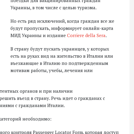
поездки для вакцинированных граждан
Украины, в том числе с целью туризма.
Но есть ряд исключений, когда граждан все же
будут пропускать, информирует онлайн-карта
МИД Украины и издание
Corriere della Sera
.
В страну будут пускать украинцев, у которых
есть на руках вид на жительство в Италии или
въезжающие в Италию по подтвержденным
мотивам работы, учебы, лечения или
етентных органов и при наличии
шить въезд в страну. Речь идет о гражданах с
иями с гражданами Италии.
категорий необходимо:
го контроля Passenger Locator Form, которая доступ