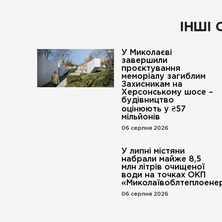
ІНШІ 
У Миколаєві
завершили
проєктування
меморіалу загиблим
Захисникам на
Херсонському шосе –
будівництво
оцінюють у ₴57
мільйонів
06 серпня 2026
У липні містяни
набрали майже 8,5
млн літрів очищеної
води на точках ОКП
«Миколаївоблтеплоенер
06 серпня 2026