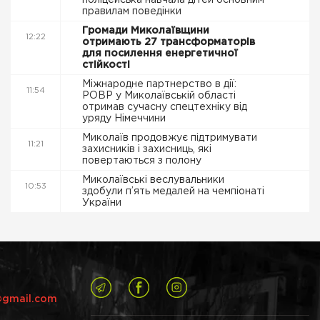
поліцейська навчала дітей основним
правилам поведінки
Громади Миколаївщини
12:22
отримають 27 трансформаторів
для посилення енергетичної
стійкості
Міжнародне партнерство в дії:
11:54
РОВР у Миколаївській області
отримав сучасну спецтехніку від
уряду Німеччини
Миколаїв продовжує підтримувати
11:21
захисників і захисниць, які
повертаються з полону
Миколаївські веслувальники
10:53
здобули п’ять медалей на чемпіонаті
України
@gmail.com