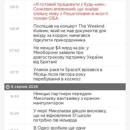
«Я готовий працювати з будь-ким»,-
08:51
Сєнкевич впевнений, що знайде
спільну мову з Решетіловим в якості
голови ОВА
Поспішав на концерт The Weeknd.
08:18
Киянин, який не мав документів для
виїзду за кордон, намагався
підкупити прикордонника
Не менше $4 млрд на рік: у
07:50
Міноборони заявили про
довгострокову підтримку України
від Британії
Уламок ракети SpaceX врізався в
07:17
Місяць після півтора року
перебування в космосі
6 серпня 2026
Німецькі партнери передали
16:59
Миколаєву вантажівку з краном-
маніпулятором
У мерії Миколаєва дійшли висновку,
16:29
що на відновлення 51 школи
потрібно пів мільярда
В Одесі зробили ще одне