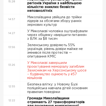
15:28
регіонів України з найбільшою
кількістю зниклих безвісти
неповнолітніх
Миколаївщина увійшла до трійки
14:57
лідерів за обсягами збору ранніх
зернових культур
У Миколаєві чоловіка оштрафували
14:27
через обіцянку «вирішити питання»
з ВЛК за $8 тисяч
Зеленському довіряють 55%
13:56
українців, рівень довіри майже не
змінився після протестів —
опитування КМІС
У Миколаєві завершили
13:26
проєктування меморіалу загиблим
Захисникам на Херсонському шосе
– будівництво оцінюють у ₴57
мільйонів
Безпека влітку: у Новому Бузі
12:55
поліцейська навчала дітей основним
правилам поведінки
Громади Миколаївщини
12:22
отримають 27 трансформаторів