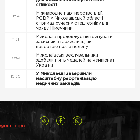
для посилення енергетичної
стійкості
Міжнародне партнерство в дії:
11:54
РОВР у Миколаївській області
отримав сучасну спецтехніку від
уряду Німеччини
Миколаїв продовжує підтримувати
11:21
захисників і захисниць, які
повертаються з полону
Миколаївські веслувальники
10:53
здобули п’ять медалей на чемпіонаті
України
У Миколаєві завершили
10:20
масштабну реорганізацію
медичних закладів
@gmail.com