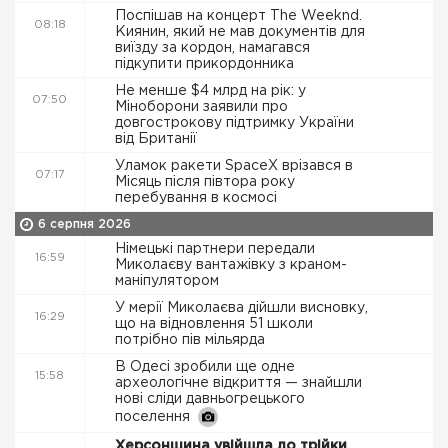
Поспішав на концерт The Weeknd.
08:18
Киянин, який не мав документів для
виїзду за кордон, намагався
підкупити прикордонника
Не менше $4 млрд на рік: у
07:50
Міноборони заявили про
довгострокову підтримку України
від Британії
Уламок ракети SpaceX врізався в
07:17
Місяць після півтора року
перебування в космосі
6 серпня 2026
Німецькі партнери передали
16:59
Миколаєву вантажівку з краном-
маніпулятором
У мерії Миколаєва дійшли висновку,
16:29
що на відновлення 51 школи
потрібно пів мільярда
В Одесі зробили ще одне
15:58
археологічне відкриття — знайшли
нові сліди давньогрецького
поселення
Херсонщина увійшла до трійки