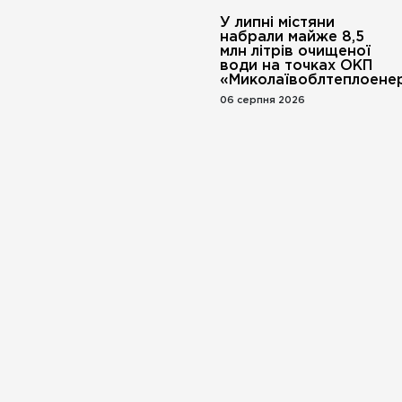
У липні містяни
набрали майже 8,5
млн літрів очищеної
води на точках ОКП
«Миколаївоблтеплоенер
06 серпня 2026