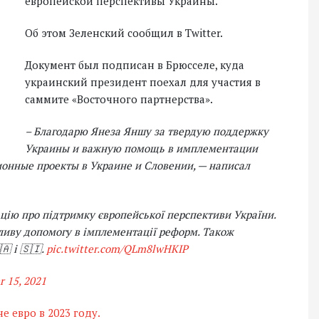
европейской перспективы Украины.
Об этом Зеленский сообщил в Twitter.
Документ был подписан в Брюсселе, куда
украинский президент поехал для участия в
саммите «Восточного партнерства».
– Благодарю Янеза Яншу за твердую поддержку
Украины и важную помощь в имплементации
онные проекты в Украине и Словении,
— написал
ацію про підтримку європейської перспективи України.
ливу допомогу в імплементації реформ. Також
 і 🇸🇮.
pic.twitter.com/QLm8lwHKIP
 15, 2021
 евро в 2023 году.