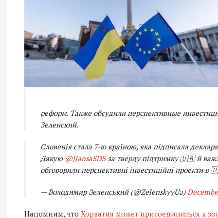
реформ. Также обсудили перспективные инвестици
Зеленский.
Словенія стала 7-ю країною, яка підписала деклар
Дякую
@JJansaSDS
за тверду підтримку 🇺🇦 й важ
обговорили перспективні інвестиційні проекти в 🇺
— Володимир Зеленський (@ZelenskyyUa)
December
Напомним, что
Хорватия может присоединиться к зоне