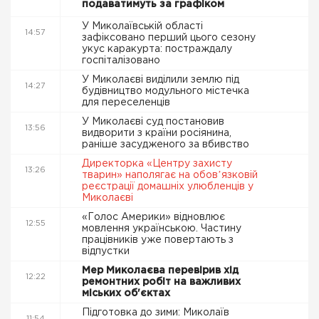
подаватимуть за графіком
У Миколаївській області
14:57
зафіксовано перший цього сезону
укус каракурта: постраждалу
госпіталізовано
У Миколаєві виділили землю під
14:27
будівництво модульного містечка
для переселенців
У Миколаєві суд постановив
13:56
видворити з країни росіянина,
раніше засудженого за вбивство
Директорка «Центру захисту
13:26
тварин» наполягає на обовʼязковій
реєстрації домашніх улюбленців у
Миколаєві
«Голос Америки» відновлює
12:55
мовлення українською. Частину
працівників уже повертають з
відпустки
Мер Миколаєва перевірив хід
12:22
ремонтних робіт на важливих
міських об'єктах
Підготовка до зими: Миколаїв