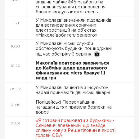
11:54
виділив майже ₴45 мільйонів на
співфінансування встановлення
блочно-модульних котелень
У Миколаєві визначили підрядників
11:21
для встановлення сонячних
електростанцій на об’єктах
«Миколаївоблтеплоенерго»
У Миколаєві міські служби
10:53
обстежують будинки, пошкоджені
під час обстрілу 3 серпня
Миколаїв повторно звернеться
10:20
до Кабміну щодо додаткового
фінансування: місту бракує 1,1
млрд грн
У Миколаєві пацієнтів з інсультом
09:52
наразі приймають дві міські лікарні
Поліцейські Первомайщини
09:19
нагадали дітям правила безпеки на
дорозі
«Я готовий працювати з будь-ким»,-
08:51
Сєнкевич впевнений, що знайде
спільну мову з Решетіловим в якості
голови ОВА