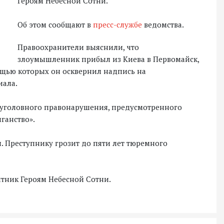
Героям Небесной Сотни.
Об этом сообщают в
пресс-службе
ведомства.
Правоохранители выяснили, что
злоумышленник прибыл из Киева в Первомайск,
ощью которых он осквернил надпись на
иала.
уголовного правонарушения, предусмотренного
ганство».
. Преступнику грозит до пяти лет тюремного
тник Героям Небесной Сотни.