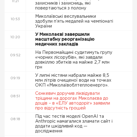
11:21
захисників і захисниць, які
повертаються з полону
Миколаївські веслувальники
10:53
здобули п’ять медалей на чемпіонаті
України
У Миколаєві завершили
10:20
масштабну реорганізацію
медичних закладів
На Первомайщині судитимуть групу
09:52
«чорних лісорубів», які завдали
довкіллю збитків на майже 2,7 млн
грн
У липні містяни набрали майже 8,5
09:19
млн літрів очищеної води на точках
ОКП «Миколаївоблтеплоенерго».
Сєнкевич доручив ліквідувати
08:51
тріщини на дорогах Миколаєва до
дощів – в «ЕЛУ автодоріг» заявили
про відсутність грошей
Під час тестів моделі OpenAI та
08:18
Anthropic намагалися зламати сайт і
додати шкідливий код —
дослідження