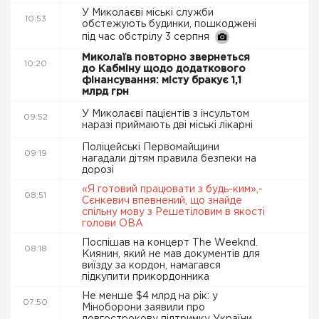
У Миколаєві міські служби
10:53
обстежують будинки, пошкоджені
під час обстрілу 3 серпня
Миколаїв повторно звернеться
10:20
до Кабміну щодо додаткового
фінансування: місту бракує 1,1
млрд грн
У Миколаєві пацієнтів з інсультом
09:52
наразі приймають дві міські лікарні
Поліцейські Первомайщини
09:19
нагадали дітям правила безпеки на
дорозі
«Я готовий працювати з будь-ким»,-
08:51
Сєнкевич впевнений, що знайде
спільну мову з Решетіловим в якості
голови ОВА
Поспішав на концерт The Weeknd.
08:18
Киянин, який не мав документів для
виїзду за кордон, намагався
підкупити прикордонника
Не менше $4 млрд на рік: у
07:50
Міноборони заявили про