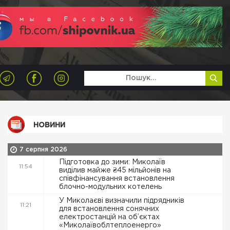
НОВИНИ
7 серпня 2026
Підготовка до зими: Миколаїв
11:54
виділив майже ₴45 мільйонів на
співфінансування встановлення
блочно-модульних котелень
У Миколаєві визначили підрядників
11:21
для встановлення сонячних
електростанцій на об’єктах
«Миколаївоблтеплоенерго»