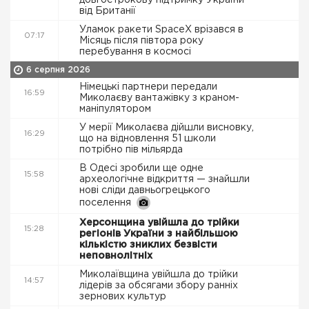
довгострокову підтримку України
від Британії
Уламок ракети SpaceX врізався в
07:17
Місяць після півтора року
перебування в космосі
6 серпня 2026
Німецькі партнери передали
16:59
Миколаєву вантажівку з краном-
маніпулятором
У мерії Миколаєва дійшли висновку,
16:29
що на відновлення 51 школи
потрібно пів мільярда
В Одесі зробили ще одне
15:58
археологічне відкриття — знайшли
нові сліди давньогрецького
поселення
Херсонщина увійшла до трійки
15:28
регіонів України з найбільшою
кількістю зниклих безвісти
неповнолітніх
Миколаївщина увійшла до трійки
14:57
лідерів за обсягами збору ранніх
зернових культур