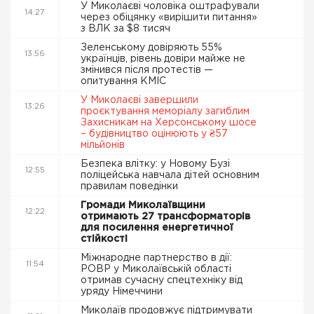
У Миколаєві чоловіка оштрафували
14:27
через обіцянку «вирішити питання»
з ВЛК за $8 тисяч
Зеленському довіряють 55%
13:56
українців, рівень довіри майже не
змінився після протестів —
опитування КМІС
У Миколаєві завершили
13:26
проєктування меморіалу загиблим
Захисникам на Херсонському шосе
– будівництво оцінюють у ₴57
мільйонів
Безпека влітку: у Новому Бузі
12:55
поліцейська навчала дітей основним
правилам поведінки
Громади Миколаївщини
12:22
отримають 27 трансформаторів
для посилення енергетичної
стійкості
Міжнародне партнерство в дії:
11:54
РОВР у Миколаївській області
отримав сучасну спецтехніку від
уряду Німеччини
Миколаїв продовжує підтримувати