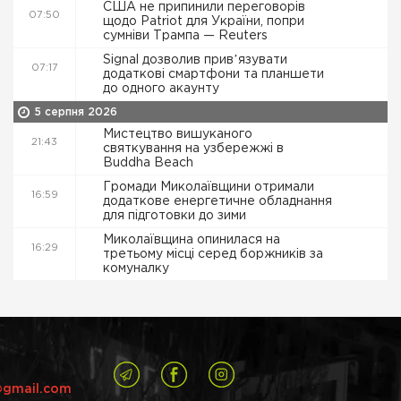
США не припинили переговорів
07:50
щодо Patriot для України, попри
сумніви Трампа — Reuters
Signal дозволив привʼязувати
07:17
додаткові смартфони та планшети
до одного акаунту
5 серпня 2026
Мистецтво вишуканого
21:43
святкування на узбережжі в
Buddha Beach
Громади Миколаївщини отримали
16:59
додаткове енергетичне обладнання
для підготовки до зими
Миколаївщина опинилася на
16:29
третьому місці серед боржників за
комуналку
@gmail.com