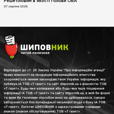
Решетіловим в якості голови ОВА
07 серпня 2026
Відповідно до ст. 26 Закону України "Про інформаційні агенції"
право власності на продукцію інформаційного агентства
охороняється чинним законодавством України. Інформація, яку
публікує ІА ТОВ «7 газет» та сайт shipovnik.ua є власністю ТОВ
«7 газет». Будь-яке копіювання або будь-яке інше поширення
інформації ІА ТОВ «7 газет» та сайту shipovnik.ua, в якій би формі
та яким би технічним способом воно не здійснювалося, суворо
забороняється без попередньої письмової згоди з боку ІА ТОВ
«7 газет». Логотип ШИПОВНИК є зареєстрованим товарним
знаком (знаком обслуговування) ТОВ «7 газет».