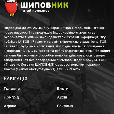
Відповідно до ст. 26 Закону України "Про інформаційні агенції"
право власності на продукцію інформаційного агентства
охороняється чинним законодавством України. Інформація, яку
публікує ІА ТОВ «7 газет» та сайт shipovnik.ua є власністю ТОВ
«7 газет». Будь-яке копіювання або будь-яке інше поширення
інформації ІА ТОВ «7 газет» та сайту shipovnik.ua, в якій би формі
та яким би технічним способом воно не здійснювалося, суворо
забороняється без попередньої письмової згоди з боку ІА ТОВ
«7 газет». Логотип ШИПОВНИК є зареєстрованим товарним
знаком (знаком обслуговування) ТОВ «7 газет».
НАВІГАЦІЯ
Головна
Блоги
Лонгрід
Архів
Афіша
Реклама