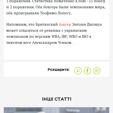
3 поражения. Статистика Ломаченко к бою - 15 побед
и 2 поражения. Оба боксера были чемпионами мира,
оба проигрывали Теофимо Лопесу.
Напомним, что Британский
боксер
Энтони Джошуа
может отказаться от реванша с украинским
чемпионом по версиям WBA, IBF, WBO и IBO в
тяжелом весе Александром Усиком.
Розшарити:
ІНШІ СТАТТІ