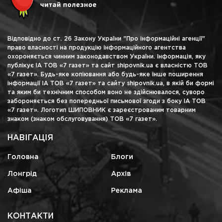
Відповідно до ст. 26 Закону України "Про інформаційні агенції"
право власності на продукцію інформаційного агентства
охороняється чинним законодавством України. Інформація, яку
публікує ІА ТОВ «7 газет» та сайт shipovnik.ua є власністю ТОВ
«7 газет». Будь-яке копіювання або будь-яке інше поширення
інформації ІА ТОВ «7 газет» та сайту shipovnik.ua, в якій би формі
та яким би технічним способом воно не здійснювалося, суворо
забороняється без попередньої письмової згоди з боку ІА ТОВ
«7 газет». Логотип ШИПОВНИК є зареєстрованим товарним
знаком (знаком обслуговування) ТОВ «7 газет».
НАВІГАЦІЯ
Головна
Блоги
Лонгрід
Архів
Афіша
Реклама
КОНТАКТИ