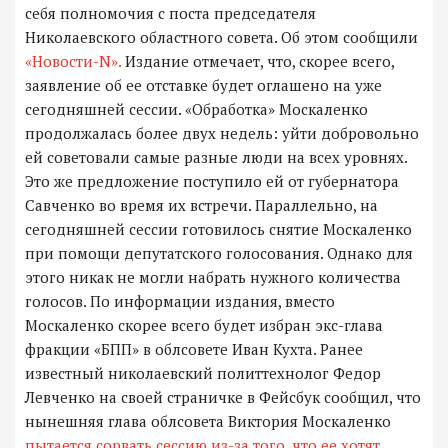
себя полномочия с поста председателя
Николаевского областного совета. Об этом сообщили
«Новости-N».
Издание отмечает, что, скорее всего,
заявление об ее отставке будет оглашено на уже
сегодняшней сессии. «Обработка» Москаленко
продолжалась более двух недель: уйти добровольно
ей советовали самые разные люди на всех уровнях.
Это же предложение поступило ей от губернатора
Савченко во время их встречи. Параллельно, на
сегодняшней сессии готовилось снятие Москаленко
при помощи депутатского голосования. Однако для
этого никак не могли набрать нужного количества
голосов. По информации издания, вместо
Москаленко скорее всего будет избран экс-глава
фракции «БПП» в облсовете Иван Кухта. Ранее
известный николаевский политтехнолог Федор
Левченко на своей страничке в Фейсбук сообщил, что
нынешняя глава облсовета Виктория Москаленко
пытается сорвать сессию из-за того, что ее хотят